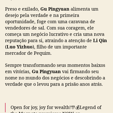
i
iQIYI!🔥
#legendofthemagnate
#iqiyi
Preso e exilado,
Gu Pingyuan
alimenta um
o
#iqiyioriginal
#chenxiao
#sunqian
s
desejo pela verdade e na primeira
#luoyizhou
#chengtaishen
#huangzhizhong
e
oportunidade, foge com uma caravana de
#lichun
#zhuyawen
#xianghanzhi
#wuyue
m
vendedores de sal. Com sua coragem, ele
#costumedrama
…
“
começa um negócio lucrativo e cria uma nova
pic.twitter.com/0kpxdEmBER
L
reputação para si, atraindo a atenção de
Li Qin
e
— iQIYI (@iQIYI)
November 25, 2025
(
Luo Yizhuo
), filho de um importante
g
mercador de Pequim.
e
n
d
Sempre transformando seus momentos baixos
o
em vitórias,
Gu Pingyuan
vai firmando seu
f
nome no mundo dos negócios e descobrindo a
t
verdade que o levou para a prisão anos atrás.
h
e
M
a
Open for joy, joy for wealth!🎊💰Legend of
g