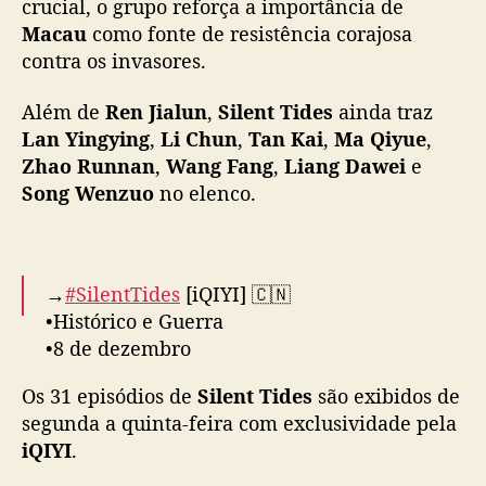
crucial, o grupo reforça a importância de
d
u
Macau
como fonte de resistência corajosa
r
contra os invasores.
a
n
Além de
Ren Jialun
,
Silent Tides
ainda traz
t
Lan Yingying
,
Li Chun
,
Tan Kai
,
Ma Qiyue
,
e
Zhao Runnan
,
Wang Fang
,
Liang Dawei
e
a
Song Wenzuo
no elenco.
g
u
e
r
r
→
#SilentTides
[iQIYI] 🇨🇳
a
•Histórico e Guerra
e
•8 de dezembro
m
•32 episódios
n
Os 31 episódios de
Silent Tides
são exibidos de
o
segunda a quinta-feira com exclusividade pela
A trama segue a resistência chinesa contra o
v
iQIYI
.
Japão durante o isolamento de Macau na 2ª
o
Guerra Mundial.
d