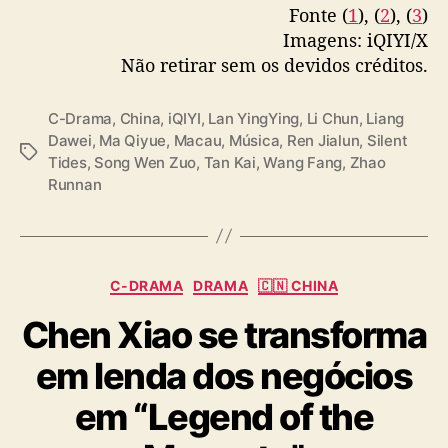
Fonte (
1
), (
2
), (
3
)
r
(dramaobs)
pic.twitter.com/8GFnBPCSvs
Imagens: iQIYI/X
a
m
Não retirar sem os devidos créditos.
— Ásia Update (@updateasiatico)
December
a
7, 2025
d
C-Drama
,
China
,
iQIYI
,
Lan YingYing
,
Li Chun
,
Liang
a
Dawei
,
Ma Qiyue
,
Macau
,
Música
,
Ren Jialun
,
Silent
i
T
Tides
,
Song Wen Zuo
,
Tan Kai
,
Wang Fang
,
Zhao
Q
a
Runnan
I
g
Y
s
I
C
C-DRAMA
DRAMA
🇨🇳 CHINA
a
Chen Xiao se transforma
t
e
em lenda dos negócios
g
o
em “Legend of the
r
i