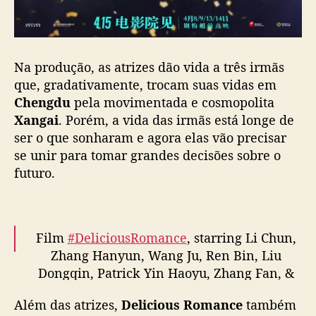
Na produção, as atrizes dão vida a três irmãs
que, gradativamente, trocam suas vidas em
Chengdu
pela movimentada e cosmopolita
Xangai
. Porém, a vida das irmãs está longe de
ser o que sonharam e agora elas vão precisar
se unir para tomar grandes decisões sobre o
futuro.
Film
#DeliciousRomance
, starring Li Chun,
Zhang Hanyun, Wang Ju, Ren Bin, Liu
Dongqin, Patrick Yin Haoyu, Zhang Fan, &
more, shares new trailer ahead of April 15
Além das atrizes,
Delicious Romance
também
release in theaters