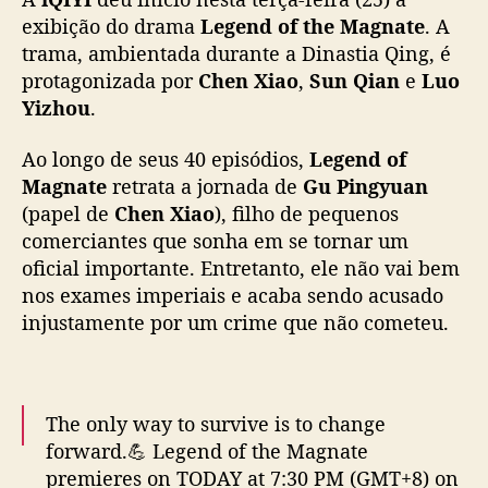
f
exibição do drama
Legend of the Magnate
. A
o
trama, ambientada durante a Dinastia Qing, é
r
protagonizada por
Chen Xiao
,
Sun Qian
e
Luo
m
Yizhou
.
a
e
Ao longo de seus 40 episódios,
Legend of
m
Magnate
retrata a jornada de
Gu Pingyuan
l
(papel de
Chen Xiao
), filho de pequenos
e
n
comerciantes que sonha em se tornar um
d
oficial importante. Entretanto, ele não vai bem
a
nos exames imperiais e acaba sendo acusado
d
injustamente por um crime que não cometeu.
o
s
n
e
The only way to survive is to change
g
forward.💪 Legend of the Magnate
ó
premieres on TODAY at 7:30 PM (GMT+8) on
c