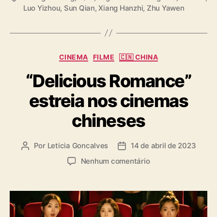
Luo Yizhou
,
Sun Qian
,
Xiang Hanzhi
,
Zhu Yawen
a
g
s
C
CINEMA
FILME
🇨🇳 CHINA
a
“Delicious Romance”
t
e
estreia nos cinemas
g
o
chineses
r
i
a
Por
Leticia Goncalves
14 de abril de 2023
A
D
s
u
a
e
Nenhum comentário
t
t
m
o
a
“
r
d
D
d
e
e
o
p
l