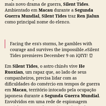
e
mais novo drama de guerra,
Silent Tides
.
n
Ambientado em
Macau
durante a
Segunda
J
Guerra Mundial
,
Silent Tides
traz
Ren Jialun
i
como principal nome do elenco.
a
l
u
n
Facing the era's storms, he gambles with
d
courage and survives the impossible.✊️Silent
e
Tides premieres December 9 on iQIYI! ⏰
f
e
#silenttides
#iqiyi
#iqiyioriginal
#allenren
n
Em
Silent Tides
, o astro chinês vive
He
#renjialun
#lanyingying
#lichun
#tankai
d
Ruoxian
, um rapaz que, ao lado de seus
#maqiyue
#zhaorunnan
#wangfang
e
companheiros, precisa lidar com as
#huming
#koji
#zhutie
#guojinglin
…
M
dificuldades do comércio em tempos de guerra
pic.twitter.com/1C2B2muihE
a
em
Macau
, território intocado pela ocupação
c
— iQIYI (@iQIYI)
December 9, 2025
japonesa durante a
Segunda Guerra Mundial
.
a
Envolvidos em uma rede de espionagem
u