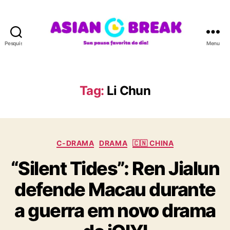
Pesquisar
Menu
A
S
I
A
Tag:
Li Chun
N
B
R
E
C
A
C-DRAMA
DRAMA
🇨🇳 CHINA
a
K
“Silent Tides”: Ren Jialun
t
e
defende Macau durante
g
o
a guerra em novo drama
r
i