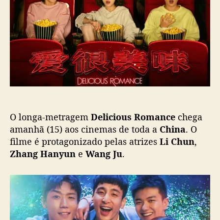
p
u
i
o
b
c
s
l
i
t
i
o
c
u
a
s
ç
R
ã
o
o
m
a
O longa-metragem
Delicious Romance
chega
n
c
amanhã (15) aos cinemas de toda a
China
. O
e
filme é protagonizado pelas atrizes
Li Chun
,
”
Zhang Hanyun
e
Wang Ju
.
e
s
t
r
e
i