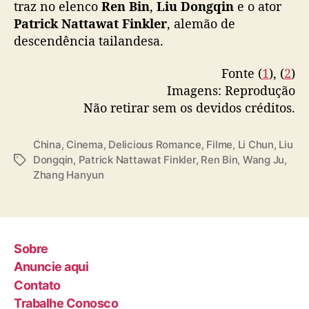
traz no elenco
Ren Bin
,
Liu Dongqin
e o ator
Patrick Nattawat Finkler
, alemão de
Full –
https://t.co/Ir6VCbSE0E
#爱很美味
descendência tailandesa.
pic.twitter.com/13UudwmRUw
Fonte (
1
), (
2
)
— cdrama tweets (@dramapotatoe)
April 11,
2023
Imagens: Reprodução
Não retirar sem os devidos créditos.
China
,
Cinema
,
Delicious Romance
,
Filme
,
Li Chun
,
Liu
Dongqin
,
Patrick Nattawat Finkler
,
Ren Bin
,
Wang Ju
,
T
Zhang Hanyun
a
g
s
Sobre
Anuncie aqui
Contato
Trabalhe Conosco