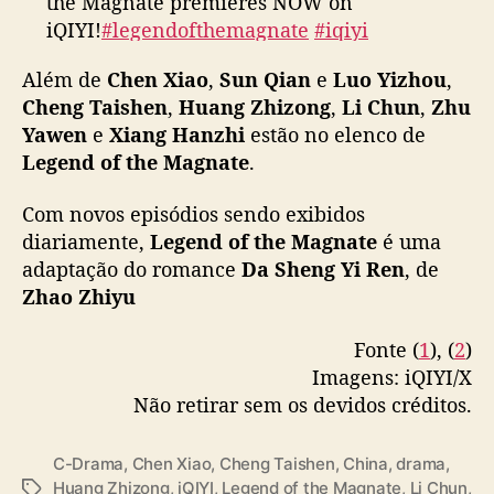
the Magnate premieres NOW on
n
iQIYI!
#legendofthemagnate
#iqiyi
a
t
#iqiyioriginal
#chenxiao
#sunqian
e
Além de
Chen Xiao
,
Sun Qian
e
Luo Yizhou
,
#luoyizhou
#chengtaishen
#huangzhizhong
”
Cheng Taishen
,
Huang Zhizong
,
Li Chun
,
Zhu
#lichun
#zhuyawen
#xianghanzhi
#wuyue
Yawen
e
Xiang Hanzhi
estão no elenco de
#kelan
#zhuyin
#liangguanhua
Legend of the Magnate
.
#wangzixuan
#liupeiqi
#yangzihua
…
pic.twitter.com/yp9JEwrIpr
Com novos episódios sendo exibidos
diariamente,
Legend of the Magnate
é uma
— iQIYI (@iQIYI)
November 26, 2025
adaptação do romance
Da Sheng Yi Ren
, de
Zhao Zhiyu
Fonte (
1
), (
2
)
Imagens: iQIYI/X
Não retirar sem os devidos créditos.
C-Drama
,
Chen Xiao
,
Cheng Taishen
,
China
,
drama
,
Huang Zhizong
,
iQIYI
,
Legend of the Magnate
,
Li Chun
,
T