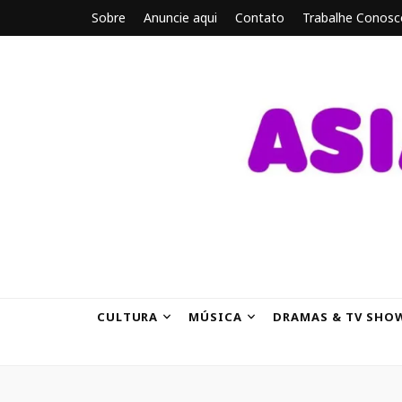
Sobre
Anuncie aqui
Contato
Trabalhe Conosc
ASIANBRE
Tudo sobre o entretenimento asiático.
CULTURA
MÚSICA
DRAMAS & TV SHO