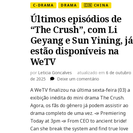
C-DRAMA
DRAMA
🇨🇳 CHINA
Últimos episódios de
“The Crush”, com Li
Geyang e Sun Yining, já
estão disponíveis na
WeTV
por
Leticia Goncalves
atualizado em
6 de outubro
em
de 2025
Deixe um comentário
Últimos
A WeTV finalizou na última sexta-feira (03) a
episódios
exibição inédita do mini drama The Crush.
de
“The
Agora, os fãs do gênero já podem assistir ao
Crush”,
drama completo de uma vez. 📣 Premiering
com
Today at 3pm 📣 From CEO to ancient bride!
Li
Can she break the system and find true love
Geyang