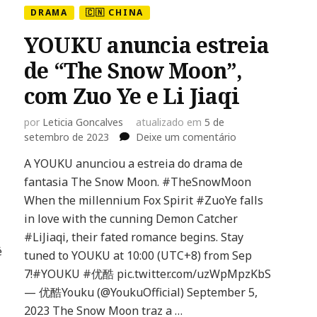
DRAMA
🇨🇳 CHINA
YOUKU anuncia estreia
de “The Snow Moon”,
com Zuo Ye e Li Jiaqi
por
Leticia Goncalves
atualizado em
5 de
em
setembro de 2023
Deixe um comentário
YOUKU
A YOUKU anunciou a estreia do drama de
anuncia
fantasia The Snow Moon. #TheSnowMoon
estreia
de
When the millennium Fox Spirit #ZuoYe falls
“The
in love with the cunning Demon Catcher
Snow
#LiJiaqi, their fated romance begins. Stay
Moon”,
é
tuned to YOUKU at 10:00 (UTC+8) from Sep
com
Zuo
7!#YOUKU #优酷 pic.twitter.com/uzWpMpzKbS
Ye
— 优酷Youku (@YoukuOfficial) September 5,
e
2023 The Snow Moon traz a …
Li