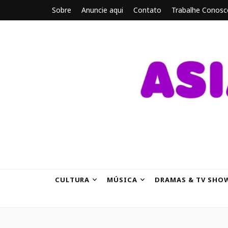
Sobre
Anuncie aqui
Contato
Trabalhe Conosc
ASIANBRE
Tudo sobre o entretenimento asiático.
CULTURA
MÚSICA
DRAMAS & TV SHO