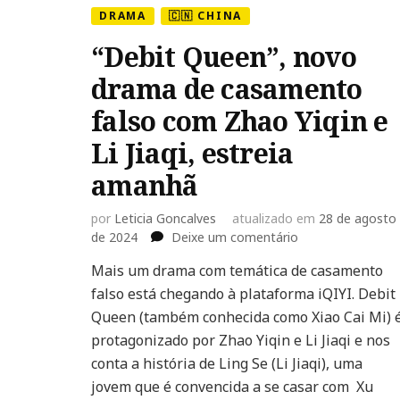
DRAMA
🇨🇳 CHINA
“Debit Queen”, novo
drama de casamento
falso com Zhao Yiqin e
Li Jiaqi, estreia
amanhã
por
Leticia Goncalves
atualizado em
28 de agosto
em
de 2024
Deixe um comentário
“Debit
Mais um drama com temática de casamento
Queen”,
falso está chegando à plataforma iQIYI. Debit
novo
drama
Queen (também conhecida como Xiao Cai Mi) 
de
protagonizado por Zhao Yiqin e Li Jiaqi e nos
casamento
conta a história de Ling Se (Li Jiaqi), uma
falso
jovem que é convencida a se casar com Xu
com