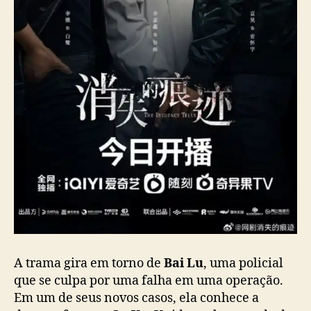
n
e
L
i
J
i
a
x
i
n
,
e
s
t
r
e
i
A trama gira em torno de
Bai Lu
, uma policial
a
h
que se culpa por uma falha em uma operação.
o
Em um de seus novos casos, ela conhece a
j