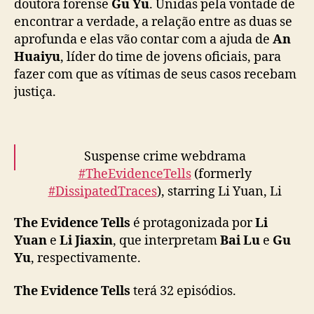
doutora forense
Gu Yu
. Unidas pela vontade de
e
encontrar a verdade, a relação entre as duas se
n
aprofunda e elas vão contar com a ajuda de
An
a
Huaiyu
, líder do time de jovens oficiais, para
i
fazer com que as vítimas de seus casos recebam
Q
I
justiça.
Y
I
Suspense crime webdrama
#TheEvidenceTells
(formerly
#DissipatedTraces
), starring Li Yuan, Li
Jiaxin, and Yuan Hao, announces August 18
The Evidence Tells
é protagonizada por
Li
premiere on iQIYI
#消散的痕迹
#消失的痕迹
Yuan
e
Li Jiaxin
, que interpretam
Bai Lu
e
Gu
pic.twitter.com/Kdxy1Hm1XR
Yu
, respectivamente.
— cdrama tweets (@dramapotatoe)
August
The Evidence Tells
terá 32 episódios.
17, 2023