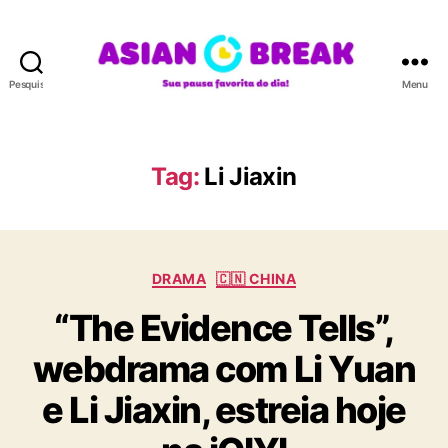
Pesquisar
Menu
A
S
I
A
Tag:
Li Jiaxin
N
B
R
E
C
A
DRAMA
🇨🇳 CHINA
a
K
“The Evidence Tells”,
t
e
webdrama com Li Yuan
g
o
e Li Jiaxin, estreia hoje
r
i