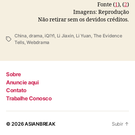
Fonte (
1
), (
2
)
Imagens: Reprodução
Não retirar sem os devidos créditos.
China
,
drama
,
iQIYI
,
Li Jiaxin
,
Li Yuan
,
The Evidence
T
Tells
,
Webdrama
a
g
s
Sobre
Anuncie aqui
Contato
Trabalhe Conosco
© 2026
ASIANBREAK
Subir
↑