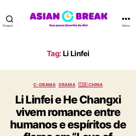
Pesquisar
Menu
A
S
I
A
Tag:
Li Linfei
N
B
R
E
C
A
C-DRAMA
DRAMA
🇨🇳 CHINA
a
K
Li Linfei e He Changxi
t
e
vivem romance entre
g
o
humanos e espíritos de
r
i