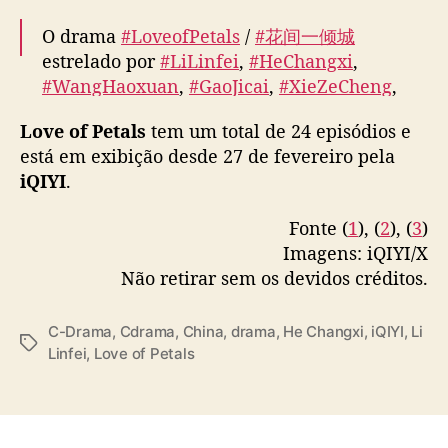
f
O drama
#LoveofPetals
/
#花间一倾城
l
estrelado por
#LiLinfei
,
#HeChangxi
o
,
r
#WangHaoxuan
,
#GaoJicai
,
#XieZeCheng
,
e
#HuaiWen
e
#WangNeng
lançou trailer da
s
Love of Petals
tem um total de 24 episódios e
estreia hoje dia 27 de Fevereiro.
e
está em exibição desde 27 de fevereiro pela
pic.twitter.com/RWjfgOeUOO
m
iQIYI
.
“
— Blossom❄TheFirstFrost❄️SangYan & YiFan
L
Fonte (
1
), (
2
), (
3
)
& FengHua (@InBlossom_Lotus)
February 28,
o
Imagens: iQIYI/X
2025
v
Não retirar sem os devidos créditos.
e
o
f
C-Drama
,
Cdrama
,
China
,
drama
,
He Changxi
,
iQIYI
,
Li
T
P
Linfei
,
Love of Petals
a
e
g
t
s
a
l