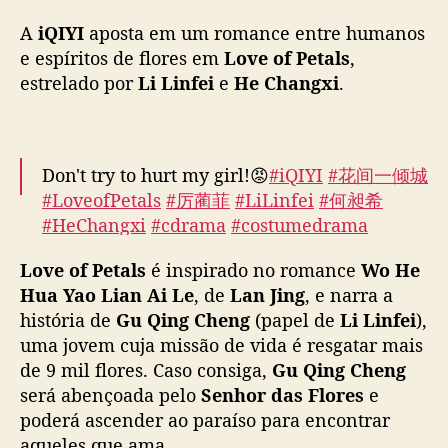
a
A
iQIYI
aposta em um romance entre humanos
n
g
e espíritos de flores em
Love of Petals
,
x
estrelado por
Li Linfei
e
He Changxi
.
i
v
i
v
Don't try to hurt my girl!😡
#iQIYI
#花间一倾城
e
#LoveofPetals
#厉蔺菲
#LiLinfei
#何昶希
m
#HeChangxi
#cdrama
#costumedrama
r
pic.twitter.com/ji2yOqrMzt
o
Love of Petals
é inspirado no romance
Wo He
m
— iQIYI (@iQIYI)
March 3, 2025
Hua Yao Lian Ai Le
, de
Lan Jing
, e narra a
a
n
história de
Gu Qing Cheng
(papel de
Li Linfei
),
c
uma jovem cuja missão de vida é resgatar mais
e
de 9 mil flores. Caso consiga,
Gu Qing Cheng
e
será abençoada pelo
Senhor das Flores
e
n
poderá ascender ao paraíso para encontrar
t
aqueles que ama.