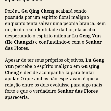
r
e
Porém,
Gu Qing Cheng
acabará sendo
h
possuída por um espírito floral maligno
u
m
enquanto tenta salvar uma peônia branca. Sem
a
noção da real identidade da flor, ela acaba
n
despertando o espírito milenar
Lu Geng Yun
o
(
He Changxi
) e confundindo-o com o
Senhor
s
das Flores
.
e
e
Apesar de ter seus próprios objetivos,
Lu Geng
s
Yun
percebe o espírito maligno em
Gu Qing
p
í
Cheng
e decide acompanhá-la para tentar
r
ajudar. O que ambos não esperavam é que a
i
relação entre os dois evoluísse para algo mais
t
forte e que o verdadeiro
Senhor das Flores
o
apareceria.
s
d
e