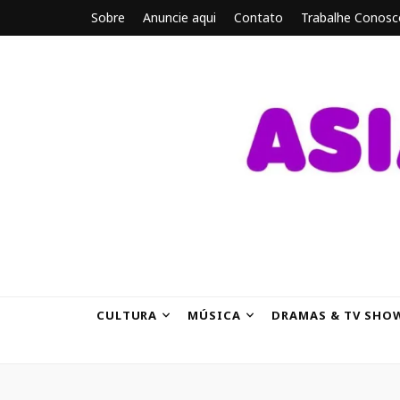
Sobre
Anuncie aqui
Contato
Trabalhe Conosc
ASIANBRE
Tudo sobre o entretenimento asiático.
CULTURA
MÚSICA
DRAMAS & TV SHO