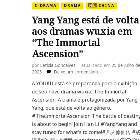
C-DRAMA
DRAMA
🇨🇳 CHINA
Yang Yang está de volta
aos dramas wuxia em
“The Immortal
Ascension”
por
Leticia Goncalves
atualizado em
25 de julho d
em
2025
Deixe um comentário
Yang
A YOUKU está se preparando para a exibição
Yang
de seu novo drama wuxia, The Immortal
está
de
Ascension. A trama é protagonizada por Yang
volta
Yang, que está de volta ao gênero.
aos
#TheImmortalAscension The battle of destin
dramas
is about to begin! Join Han Li #YangYang and
wuxia
em
stay tuned for what's to come!#凡人修仙传 #
“The