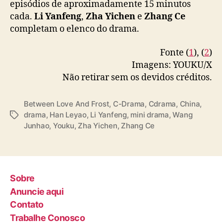
episódios de aproximadamente 15 minutos
城风月半城雪
#王钧浩
#韩乐瑶
#YOUKU
#优酷
L
cada.
Li Yanfeng
,
Zha Yichen
e
Zhang Ce
o
pic.twitter.com/KitBbADsdk
completam o elenco do drama.
v
e
— 优酷Youku (@YoukuOfficial)
September 5,
A
Fonte (
1
), (
2
)
2025
n
Imagens: YOUKU/X
d
Não retirar sem os devidos créditos.
F
r
Between Love And Frost
,
C-Drama
,
Cdrama
,
China
,
o
drama
,
Han Leyao
,
Li Yanfeng
,
mini drama
,
Wang
T
s
Junhao
,
Youku
,
Zha Yichen
,
Zhang Ce
a
t
g
”
s
Sobre
Anuncie aqui
Contato
Trabalhe Conosco