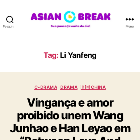
Pesquisar
Menu
A
S
I
A
Tag:
Li Yanfeng
N
B
R
E
C
A
C-DRAMA
DRAMA
🇨🇳 CHINA
a
K
Vingança e amor
t
e
proibido unem Wang
g
o
Junhao e Han Leyao em
r
i