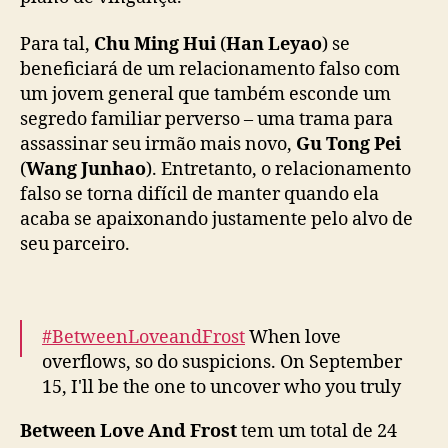
a
o
Para tal,
Chu Ming Hui
(
Han Leyao
) se
e
H
beneficiará de um relacionamento falso com
a
um jovem general que também esconde um
n
segredo familiar perverso – uma trama para
L
assassinar seu irmão mais novo,
Gu Tong Pei
e
(
Wang Junhao
). Entretanto, o relacionamento
y
falso se torna difícil de manter quando ela
a
acaba se apaixonando justamente pelo alvo de
o
seu parceiro.
e
m
“
B
e
#BetweenLoveandFrost
When love
t
overflows, so do suspicions. On September
w
15, I'll be the one to uncover who you truly
e
are!
e
Between Love And Frost
tem um total de 24
Lead Starring:
#WangJunhao
#HanLeyao
#半
n