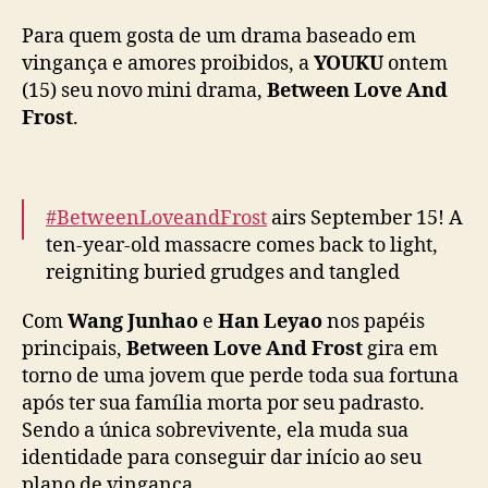
p
r
Para quem gosta de um drama baseado em
o
vingança e amores proibidos, a
YOUKU
ontem
i
(15) seu novo mini drama,
Between Love And
b
Frost
.
i
d
o
u
#BetweenLoveandFrost
airs September 15! A
n
ten-year-old massacre comes back to light,
e
reigniting buried grudges and tangled
m
W
emotions. And when the truth surfaces, could
Com
Wang Junhao
e
Han Leyao
nos papéis
a
the first love you cherished be the very hand
n
principais,
Between Love And Frost
gira em
that destroyed it all?
g
torno de uma jovem que perde toda sua fortuna
Lead Starring:
#WangJunhao
#HanLeyao
…
J
após ter sua família morta por seu padrasto.
pic.twitter.com/hV2XfJFj28
u
Sendo a única sobrevivente, ela muda sua
n
— 优酷Youku (@YoukuOfficial)
September 5,
identidade para conseguir dar início ao seu
h
2025
plano de vingança.