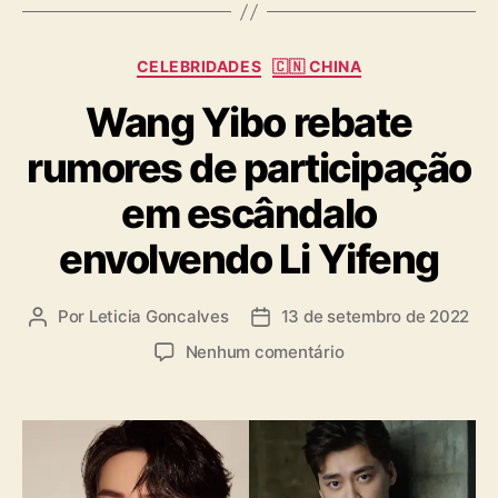
s
C
CELEBRIDADES
🇨🇳 CHINA
a
Wang Yibo rebate
t
e
rumores de participação
g
o
em escândalo
r
i
envolvendo Li Yifeng
a
s
Por
Leticia Goncalves
13 de setembro de 2022
A
D
u
a
e
Nenhum comentário
t
t
m
o
a
W
r
d
a
d
e
n
o
p
g
p
u
Y