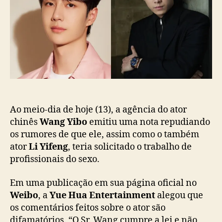
o
b
i
s
l
b
t
i
o
c
r
a
e
ç
b
ã
a
o
t
e
r
Ao meio-dia de hoje (13), a agência do ator
u
chinês
Wang Yibo
emitiu uma nota repudiando
m
os rumores de que ele, assim como o também
o
ator
Li Yifeng
, teria solicitado o trabalho de
r
profissionais do sexo.
e
s
Em uma publicação em sua página oficial no
d
Weibo
, a
Yue Hua Entertainment
alegou que
e
os comentários feitos sobre o ator são
p
a
difamatórios. “O Sr. Wang cumpre a lei e não