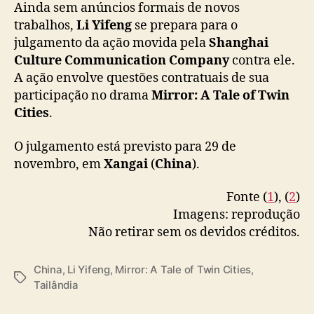
Ainda sem anúncios formais de novos
c
trabalhos,
Li Yifeng
se prepara para o
a
julgamento da ação movida pela
Shanghai
r
Culture Communication Company
contra ele.
r
e
A ação envolve questões contratuais de sua
i
participação no drama
Mirror: A Tale of Twin
r
Cities
.
a
O julgamento está previsto para 29 de
novembro, em
Xangai
(
China
).
Fonte (
1
), (
2
)
Imagens: reprodução
Não retirar sem os devidos créditos.
China
,
Li Yifeng
,
Mirror: A Tale of Twin Cities
,
T
Tailândia
a
g