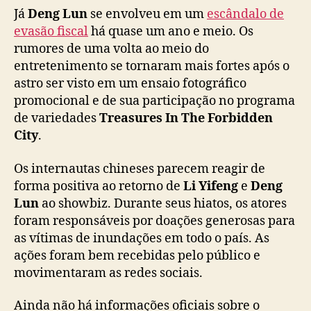
c
Já
Deng Lun
se envolveu em um
escândalo de
a
evasão fiscal
há quase um ano e meio. Os
r
rumores de uma volta ao meio do
r
entretenimento se tornaram mais fortes após o
e
i
astro ser visto em um ensaio fotográfico
r
promocional e de sua participação no programa
a
de variedades
Treasures In The Forbidden
s
City
.
n
a
Os internautas chineses parecem reagir de
C
forma positiva ao retorno de
Li Yifeng
e
Deng
h
Lun
ao showbiz. Durante seus hiatos, os atores
i
n
foram responsáveis por doações generosas para
a
as vítimas de inundações em todo o país. As
ações foram bem recebidas pelo público e
movimentaram as redes sociais.
Ainda não há informações oficiais sobre o