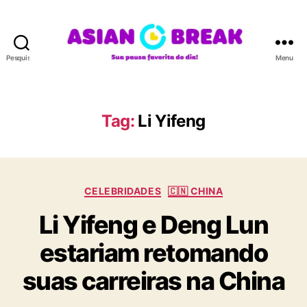
Pesquisar
Menu
A
S
I
A
Tag:
Li Yifeng
N
B
R
E
C
A
CELEBRIDADES
🇨🇳 CHINA
a
K
Li Yifeng e Deng Lun
t
e
estariam retomando
g
o
suas carreiras na China
r
i