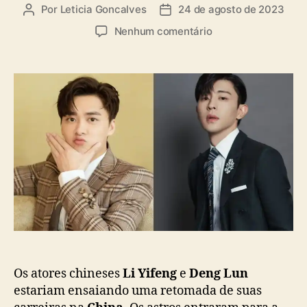
a
Por
Leticia Goncalves
24 de agosto de 2023
A
D
s
u
a
e
Nenhum comentário
t
t
m
o
a
L
r
d
i
d
e
Y
o
p
i
p
u
f
o
b
e
s
l
n
t
i
g
c
e
a
D
ç
e
ã
n
o
g
L
u
Os atores chineses
Li Yifeng
e
Deng Lun
n
estariam ensaiando uma retomada de suas
e