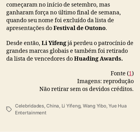
o
começaram no início de setembro, mas
e
ganharam força no último final de semana,
n
quando seu nome foi excluído da lista de
v
apresentações do
Festival de Outono
.
o
l
Desde então,
Li Yifeng
já perdeu o patrocínio de
v
e
grandes marcas globais e também foi retirado
n
da lista de vencedores do
Huading Awards.
d
o
Fonte (
1
)
L
Imagens: reprodução
i
Não retirar sem os devidos créditos.
Y
i
f
Celebridades
,
China
,
Li Yifeng
,
Wang Yibo
,
Yue Hua
T
e
Entertainment
a
n
g
g
s