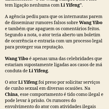
r
tem ligação nenhuma com
Li Yifeng
”.
t
i
A agência pediu para que os internautas parem
c
de disseminar rumores falsos sobre
Wang Yibo
i
e também que apaguem os comentários feitos.
p
Segundo a nota, o ator teria aberto um boletim
a
de ocorrência e entraria com um processo legal
ç
ã
para proteger sua reputação.
o
e
Wang Yibo
é apenas uma das celebridades que
m
estariam supostamente ligadas aos casos de má
e
conduta de
Li Yifeng
.
s
c
O ator
Li Yifeng
foi preso por solicitar serviços
â
de cunho sexual em diversas ocasiões. Na
n
China
, esse comportamento é tido como ilegal e
d
a
pode levar à prisão. Os rumores do
l
envolvimento do ator com atividades ilegais