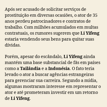
a
i
Após ser acusado de solicitar serviços de
l
prostituição em diversas ocasiões, o ator de 35
â
anos perdeu patrocinadores e contratos de
n
trabalho. Com milhões acumulados em multas
d
contratuais, os rumores sugerem que
i
Li Yifeng
a
estaria vendendo seus bens para quitar suas
p
dívidas.
a
r
Porém, apesar do escândalo,
Li Yifeng
ainda
a
mantém uma base substancial de fãs em países
r
como a
Tailândia
e a
Indonésia
. O fato teria
e
levado o ator a buscar agências estrangeiras
c
para gerenciar sua carreira. Segundo a mídia,
u
p
algumas mostraram interesse em representar o
e
ator e até prometeram investir em um retorno
r
de
Li Yifeng
.
a
r