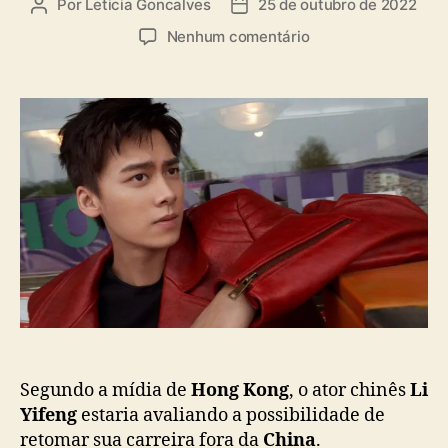
Por
Leticia Goncalves
25 de outubro de 2022
A
D
s
u
a
e
Nenhum comentário
t
t
m
o
a
L
r
d
i
d
e
Y
o
p
i
p
u
f
o
b
e
s
l
n
t
i
g
c
a
a
p
ç
o
ã
s
o
t
a
n
Segundo a mídia de
Hong Kong
, o ator chinês
Li
a
Yifeng
estaria avaliando a possibilidade de
T
retomar sua carreira fora da
China
.