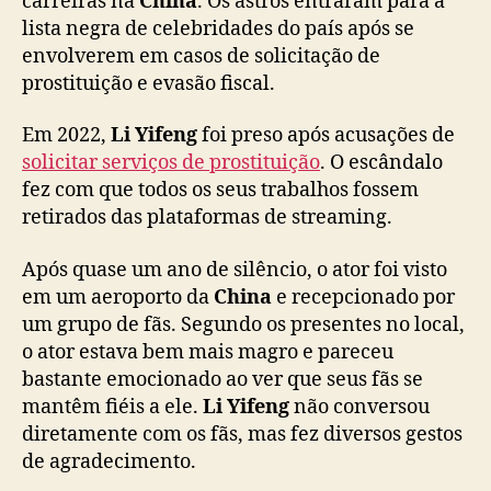
carreiras na
China
. Os astros entraram para a
s
lista negra de celebridades do país após se
t
envolverem em casos de solicitação de
a
prostituição e evasão fiscal.
r
i
Em 2022,
Li Yifeng
foi preso após acusações de
a
solicitar serviços de prostituição
. O escândalo
m
r
fez com que todos os seus trabalhos fossem
e
retirados das plataformas de streaming.
t
o
Após quase um ano de silêncio, o ator foi visto
m
em um aeroporto da
China
e recepcionado por
a
um grupo de fãs. Segundo os presentes no local,
n
o ator estava bem mais magro e pareceu
d
bastante emocionado ao ver que seus fãs se
o
s
mantêm fiéis a ele.
Li Yifeng
não conversou
u
diretamente com os fãs, mas fez diversos gestos
a
de agradecimento.
s