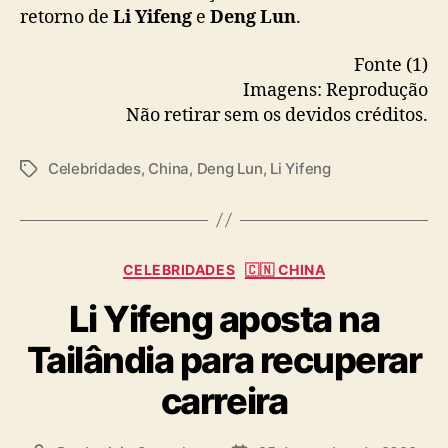
retorno de
Li Yifeng
e
Deng Lun
.
Fonte (1)
Imagens: Reprodução
Não retirar sem os devidos créditos.
Celebridades
,
China
,
Deng Lun
,
Li Yifeng
T
a
g
s
C
CELEBRIDADES
🇨🇳 CHINA
a
Li Yifeng aposta na
t
e
Tailândia para recuperar
g
o
carreira
r
i
a