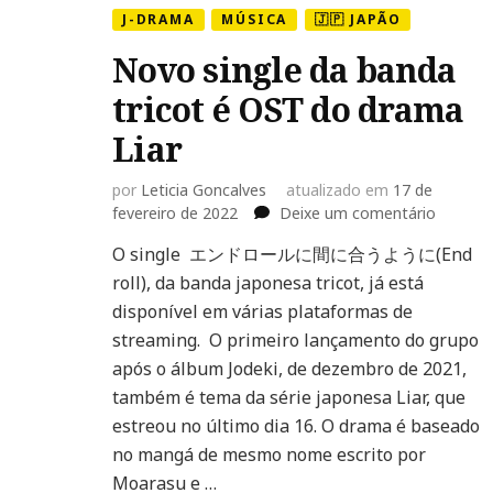
J-DRAMA
MÚSICA
🇯🇵 JAPÃO
Novo single da banda
tricot é OST do drama
Liar
por
Leticia Goncalves
atualizado em
17 de
em
fevereiro de 2022
Deixe um comentário
Novo
O single エンドロールに間に合うように(End
single
roll), da banda japonesa tricot, já está
da
banda
disponível em várias plataformas de
tricot
streaming. O primeiro lançamento do grupo
é
após o álbum Jodeki, de dezembro de 2021,
OST
também é tema da série japonesa Liar, que
do
drama
estreou no último dia 16. O drama é baseado
Liar
no mangá de mesmo nome escrito por
Moarasu e …