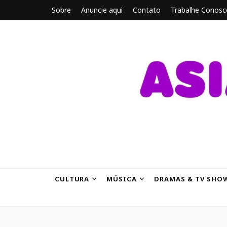
Sobre
Anuncie aqui
Contato
Trabalhe Conosc
ASIANBRE
Tudo sobre o entretenimento asiático.
CULTURA
MÚSICA
DRAMAS & TV SHO