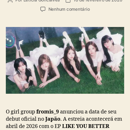
A
D
i
u
a
a
e
Nenhum comentário
t
t
s
m
o
a
f
r
d
r
d
e
o
o
p
m
p
u
i
o
b
s
s
l
_
t
i
9
c
a
a
n
ç
u
ã
n
o
c
i
a
O girl group
fromis_9
anunciou a data de seu
d
debut oficial no
Japão
. A estreia acontecerá em
a
abril de 2026 com o EP
LIKE YOU BETTER