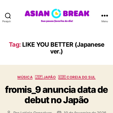
Pesquisar
Menu
A
S
I
A
Tag:
LIKE YOU BETTER (Japanese
N
ver.)
B
R
E
A
K
C
MÚSICA
🇯🇵 JAPÃO
🇰🇷 COREIA DO SUL
a
fromis_9 anuncia data de
t
e
debut no Japão
g
o
r
Por
Leticia Goncalves
10 de fevereiro de 2026