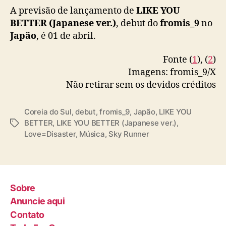
https://t.co/1vkSHRa5Z9
#fromis_9
#프로미스
A previsão de lançamento de
LIKE YOU
나인
BETTER (Japanese ver.)
, debut do
fromis_9
no
Japão
, é 01 de abril.
— fromis_9 Japan official (@fromis9_japan)
February 10, 2026
Fonte (
1
), (
2
)
Imagens: fromis_9/X
Não retirar sem os devidos créditos
Coreia do Sul
,
debut
,
fromis_9
,
Japão
,
LIKE YOU
BETTER
,
LIKE YOU BETTER (Japanese ver.)
,
T
Love=Disaster
,
Música
,
Sky Runner
a
g
s
Sobre
Anuncie aqui
Contato