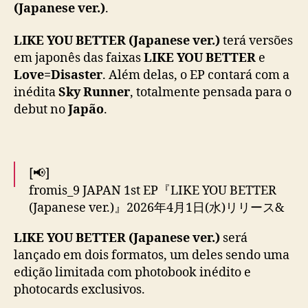
t
(Japanese ver.)
.
a
d
LIKE YOU BETTER (Japanese ver.)
terá versões
e
em japonês das faixas
LIKE YOU BETTER
e
d
Love=Disaster
. Além delas, o EP contará com a
e
inédita
Sky Runner
, totalmente pensada para o
b
u
debut no
Japão
.
t
n
o
J
[📢]
a
fromis_9 JAPAN 1st EP『LIKE YOU BETTER
p
(Japanese ver.)』2026年4月1日(水)リリース&
ã
待望の日本デビュー決定！
o
LIKE YOU BETTER (Japanese ver.)
será
lançado em dois formatos, um deles sendo uma
本日18時より予約販売もスタートしました！
edição limitada com photobook inédito e
photocards exclusivos.
🔗詳しくはこちら