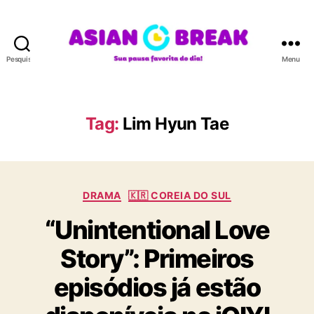
Pesquisar
Menu
A
S
I
A
Tag:
Lim Hyun Tae
N
B
R
E
C
A
DRAMA
🇰🇷 COREIA DO SUL
a
K
“Unintentional Love
t
e
Story”: Primeiros
g
o
episódios já estão
r
i