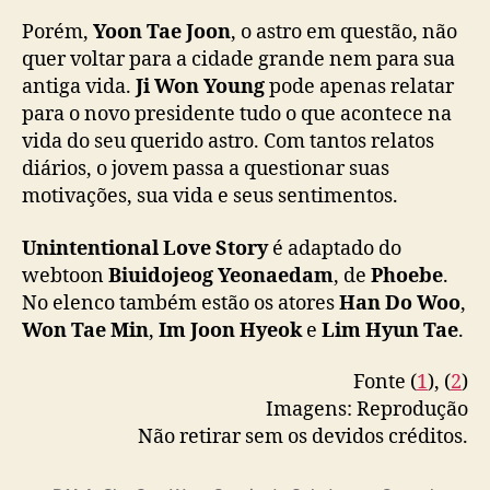
í
Porém,
Yoon Tae Joon
, o astro em questão, não
v
quer voltar para a cidade grande nem para sua
e
antiga vida.
Ji Won Young
pode apenas relatar
i
para o novo presidente tudo o que acontece na
s
vida do seu querido astro. Com tantos relatos
n
a
diários, o jovem passa a questionar suas
i
motivações, sua vida e seus sentimentos.
Q
I
Unintentional Love Story
é adaptado do
Y
webtoon
Biuidojeog Yeonaedam
, de
Phoebe
.
I
No elenco também estão os atores
Han Do Woo
,
Won Tae Min
,
Im Joon Hyeok
e
Lim Hyun Tae
.
Fonte (
1
), (
2
)
Imagens: Reprodução
Não retirar sem os devidos créditos.