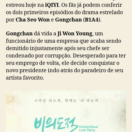
o
estreou hoje na
iQIYI
. Os fãs já podem conferir
v
os dois primeiros episódios do drama estrelado
e
por
Cha Seo Won
e
Gongchan
(
B1A4
).
S
t
Gongchan
dá vida a
Ji Won Young
, um
o
funcionário de uma empresa que acaba sendo
r
demitido injustamente após seu chefe ser
y
condenado por corrupção. Desesperado para ter
”
:
seu emprego de volta, ele decide conquistar o
P
novo presidente indo atrás do paradeiro de seu
r
artista favorito.
i
m
e
i
r
o
s
e