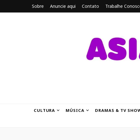
Sobre
Anuncie aqui
Contato
Trabalhe Conosc
ASIANBRE
Tudo sobre o entretenimento asiático.
CULTURA
MÚSICA
DRAMAS & TV SHO