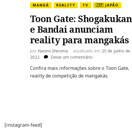
MANGÁ
REALITY
TV
🇯🇵 JAPÃO
Toon Gate: Shogakukan
e Bandai anunciam
reality para mangakás
por
Naomi Shiroma
atualizado em
25 de junho de
em
2022
Deixe um comentário
Toon
Confira mais informações sobre o Toon Gate,
Gate:
reality de competição de mangakás.
Shogakukan
e
Bandai
anunciam
reality
para
mangakás
[instagram-feed]