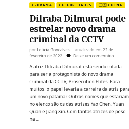
C-DRAMA
CELEBRIDADES
🇨🇳 CHINA
Dilraba Dilmurat pode
estrelar novo drama
criminal da CCTV
por
Leticia Goncalves
atualizado em
22 de
em
fevereiro de 2022
Deixe um comentário
Dilraba
A atriz Dilraba Dilmurat está sendo cotada
Dilmura
para ser a protagonista do novo drama
pode
estrelar
criminal da CCTV, Prosecution Elites. Para
novo
muitos, o papel levaria a carreira da atriz par
drama
um novo patamar. Outros nomes que estariam
criminal
no elenco são os das atrizes Yao Chen, Yuan
da
CCTV
Quan e Jiang Xin. Com tantas atrizes de peso
na …