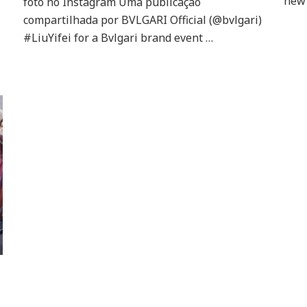
new
foto no Instagram Uma publicação
exposição
compartilhada por BVLGARI Official (@bvlgari)
da
#LiuYifei for a Bvlgari brand event …
BVLGARI
em
Xangai