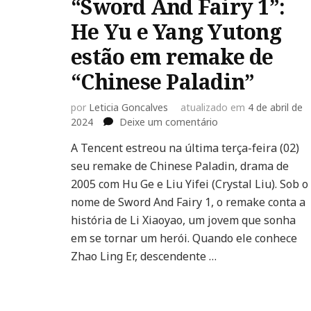
“Sword And Fairy 1”:
He Yu e Yang Yutong
estão em remake de
“Chinese Paladin”
por
Leticia Goncalves
atualizado em
4 de abril de
em
2024
Deixe um comentário
“Sword
A Tencent estreou na última terça-feira (02)
And
seu remake de Chinese Paladin, drama de
Fairy
1”:
2005 com Hu Ge e Liu Yifei (Crystal Liu). Sob o
He
nome de Sword And Fairy 1, o remake conta a
Yu
história de Li Xiaoyao, um jovem que sonha
e
em se tornar um herói. Quando ele conhece
Yang
Yutong
Zhao Ling Er, descendente …
estão
em
remake
de