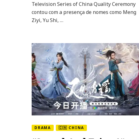
Television Series of China Quality Ceremony
esbanjam
beleza
contou com a presença de nomes como Meng
no
Ziyi, Yu Shi, …
“2025
Television
Series
of
China
Quality
Ceremony”
DRAMA
🇨🇳 CHINA