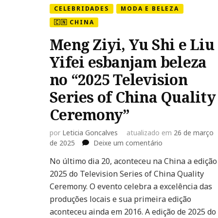
CELEBRIDADES
MODA E BELEZA
🇨🇳 CHINA
Meng Ziyi, Yu Shi e Liu
Yifei esbanjam beleza
no “2025 Television
Series of China Quality
Ceremony”
por
Leticia Goncalves
atualizado em
26 de março
em
de 2025
Deixe um comentário
Meng
No último dia 20, aconteceu na China a edição
Ziyi,
2025 do Television Series of China Quality
Yu
Shi
Ceremony. O evento celebra a excelência das
e
produções locais e sua primeira edição
Liu
aconteceu ainda em 2016. A edição de 2025 do
Yifei