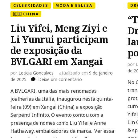
CELEBRIDADES
MODA E BELEZA
DR
🇨🇳 CHINA
“T
Liu Yifei, Meng Ziyi e
Dr
Li Yunrui participam
la
de exposição da
po
BVLGARI em Xangai
por
L
de 2
por
Leticia Goncalves
atualizado em
9 de janeiro
em
de 2025
Deixe um comentário
No ú
Liu
tran
A BVLGARI, uma das mais renomadas
Yifei,
prot
joalherias da Itália, inaugurou nesta quinta-
Meng
Ziyi
curr
feira (09) em Xangai (China) a exposição
e
Yife
Serpenti Infinito. O evento contou com a
Li
Lin 
presença de nomes como Liu Yifei e Anne
Yunrui
& sp
Hathaway, embaixadoras da marca. Ver essa
participam
de