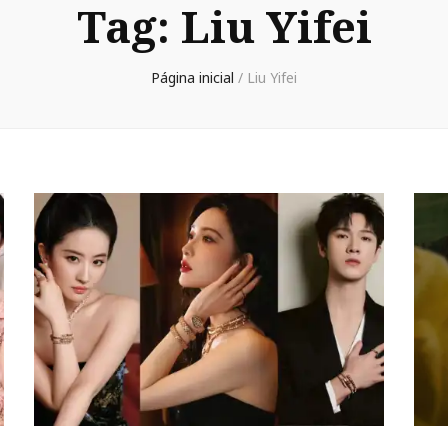
Tag:
Liu Yifei
Página inicial
/
Liu Yifei