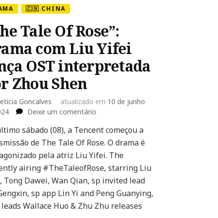
AMA
🇨🇳 CHINA
he Tale Of Rose”:
ama com Liu Yifei
nça OST interpretada
r Zhou Shen
eticia Goncalves
atualizado em
10 de junho
em
024
Deixe um comentário
“The
ltimo sábado (08), a Tencent começou a
Tale
smissão de The Tale Of Rose. O drama é
Of
Rose”:
agonizado pela atriz Liu Yifei. The
Drama
ently airing #TheTaleofRose, starring Liu
com
i, Tong Dawei, Wan Qian, sp invited lead
Liu
Gengxin, sp app Lin Yi and Peng Guanying,
Yifei
lança
 leads Wallace Huo & Zhu Zhu releases
OST