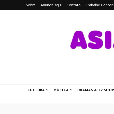
Sobre
Anuncie aqui
Contato
Trabalhe Conosc
ASIANBRE
Tudo sobre o entretenimento asiático.
CULTURA
MÚSICA
DRAMAS & TV SHO