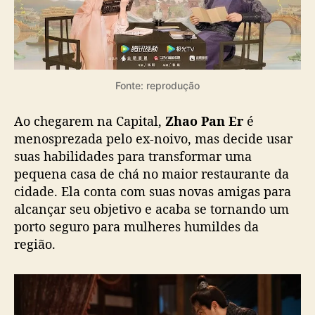
i
ê
n
c
i
a
Fonte: reprodução
e
a
Ao chegarem na Capital,
Zhao Pan Er
é
l
menosprezada pelo ex-noivo, mas decide usar
c
suas habilidades para transformar uma
a
pequena casa de chá no maior restaurante da
n
ç
cidade. Ela conta com suas novas amigas para
a
alcançar seu objetivo e acaba se tornando um
n
porto seguro para mulheres humildes da
o
região.
t
a
8
,
3