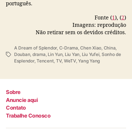
português.
Fonte (
1
), (
2
)
Imagens: reprodução
Não retirar sem os devidos créditos.
A Dream of Splendor
,
C-Drama
,
Chen Xiao
,
China
,
Douban
,
drama
,
Lin Yun
,
Liu Yan
,
Liu Yufei
,
Sonho de
T
Esplendor
,
Tencent
,
TV
,
WeTV
,
Yang Yang
a
g
s
Sobre
Anuncie aqui
Contato
Trabalhe Conosco