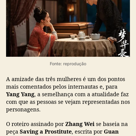
n
o
D
o
u
b
a
n
Fonte: reprodução
A amizade das três mulheres é um dos pontos
mais comentados pelos internautas e, para
Yang Yang
, a semelhança com a atualidade faz
com que as pessoas se vejam representadas nos
personagens.
O roteiro assinado por
Zhang Wei
se baseia na
peça
Saving a Prostitute
, escrita por
Guan