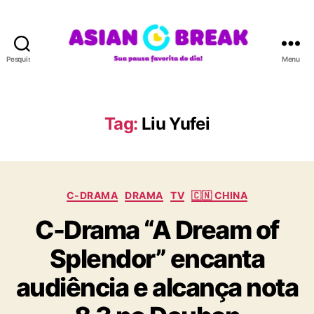
Pesquisar
Menu
A
S
I
A
Tag:
Liu Yufei
N
B
R
E
C
A
C-DRAMA
DRAMA
TV
🇨🇳 CHINA
a
K
C-Drama “A Dream of
t
e
Splendor” encanta
g
o
audiência e alcança nota
r
i