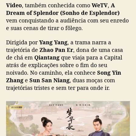
f
Video
, também conhecida como
WeTV
,
A
S
Dream of Splendor (Sonho de Esplendor)
p
vem conquistando a audiência com seu enredo
l
e suas cenas de tirar o fôlego.
e
n
Dirigida por
Yang Yang
, a trama narra a
d
trajetória de
Zhao Pan Er
, dona de uma casa
o
de chá em
Qiantang
que viaja para a Capital
r
”
atrás de explicações sobre o fim do seu
e
noivado. No caminho, ela conhece
Song Yin
n
Zhang
e
Sun San Niang
, duas moças com
c
trajetórias tristes e sem ter para onde ir.
a
n
t
a
a
u
d