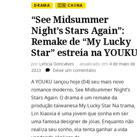
DRAMA
🇨🇳 CHINA
“See Midsummer
Night’s Stars Again”:
Remake de “My Lucky
Star” estreia na YOUK
por
Leticia Goncalves
atualizado em
4 de maio de
em
2023
Deixe um comentário
“See
A YOUKU lançou hoje (04) seu mais novo
Midsummer
romance moderno, See Midsummer Night’s
Night’s
Stars
Stars Again. O drama é um remake da
Again”:
produção taiwanesa My Lucky Star. Na trama,
Remake
Lin Xiaoxia é uma jovem que sonha em ser
de
uma famosa designer de jóias. Enquanto não
“My
Lucky
realiza seu sonho, ela tenta ganhar a vida
Star”