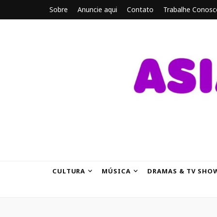
Sobre
Anuncie aqui
Contato
Trabalhe Conosc
ASIANBRE
Tudo sobre o entretenimento asiático.
CULTURA
MÚSICA
DRAMAS & TV SHO