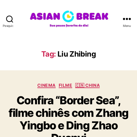
Pesquisar
Menu
A
S
I
A
Tag:
Liu Zhibing
N
B
R
E
C
A
CINEMA
FILME
🇨🇳 CHINA
a
K
Confira “Border Sea”,
t
e
filme chinês com Zhang
g
o
Yingbo e Ding Zhao
r
i