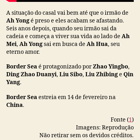
a
n
A situação do casal vai bem até que o irmão de
g
Ah Yong
é preso e eles acabam se afastando.
Y
Seis anos depois, quando seu irmão sai da
i
n
cadeia e começa a viver sua vida ao lado de
Ah
g
Mei
,
Ah Yong
sai em busca de
Ah Hua
, seu
b
eterno amor.
o
e
Border Sea
é protagonizado por
Zhao Yingbo
,
D
Ding Zhao Duanyi
,
Liu Sibo
,
Liu Zhibing
e
Qin
i
Yang
.
n
g
Border Sea
estreia em 14 de fevereiro na
Z
h
China
.
a
o
Fonte (
1
)
D
Imagens: Reprodução
u
Não retirar sem os devidos créditos.
a