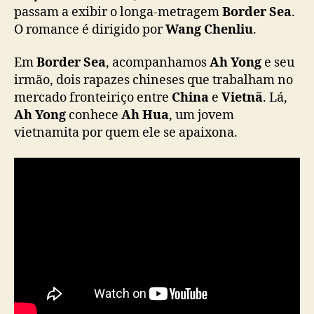
e
passam a exibir o longa-metragem
Border Sea
.
a
O romance é dirigido por
Wang Chenliu
.
”
,
Em
Border Sea
, acompanhamos
Ah Yong
e seu
f
irmão, dois rapazes chineses que trabalham no
i
mercado fronteiriço entre
China
e
Vietnã
. Lá,
l
Ah Yong
conhece
Ah Hua
, um jovem
m
vietnamita por quem ele se apaixona.
e
c
h
i
n
ê
s
c
o
m
Z
h