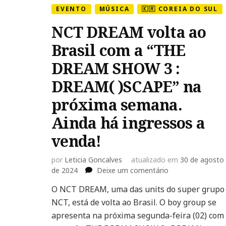
EVENTO
MÚSICA
🇰🇷 COREIA DO SUL
NCT DREAM volta ao
Brasil com a “THE
DREAM SHOW 3 :
DREAM( )SCAPE” na
próxima semana.
Ainda há ingressos a
venda!
por
Leticia Goncalves
atualizado em
30 de agosto
em
de 2024
Deixe um comentário
NCT
O NCT DREAM, uma das units do super grupo
DREAM
NCT, está de volta ao Brasil. O boy group se
volta
ao
apresenta na próxima segunda-feira (02) com
Brasil