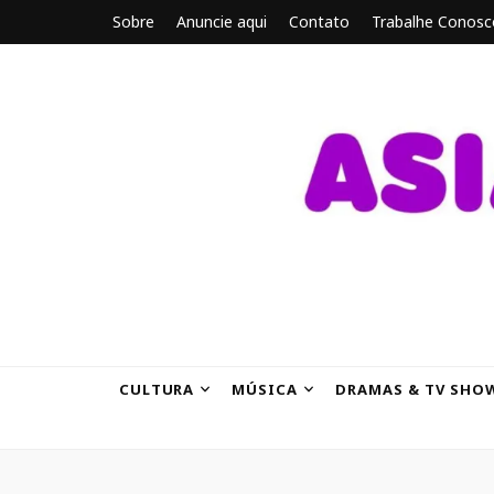
Sobre
Anuncie aqui
Contato
Trabalhe Conosc
ASIANBRE
Tudo sobre o entretenimento asiático.
CULTURA
MÚSICA
DRAMAS & TV SHO