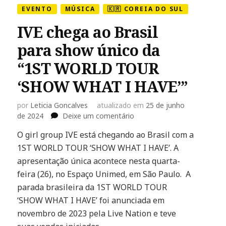
EVENTO
MÚSICA
🇰🇷 COREIA DO SUL
IVE chega ao Brasil
para show único da
“1ST WORLD TOUR
‘SHOW WHAT I HAVE’”
por
Leticia Goncalves
atualizado em
25 de junho
em
de 2024
Deixe um comentário
IVE
O girl group IVE está chegando ao Brasil com a
chega
1ST WORLD TOUR ‘SHOW WHAT I HAVE’. A
ao
Brasil
apresentação única acontece nesta quarta-
para
feira (26), no Espaço Unimed, em São Paulo. A
show
parada brasileira da 1ST WORLD TOUR
único
‘SHOW WHAT I HAVE’ foi anunciada em
da
“1ST
novembro de 2023 pela Live Nation e teve
WORLD