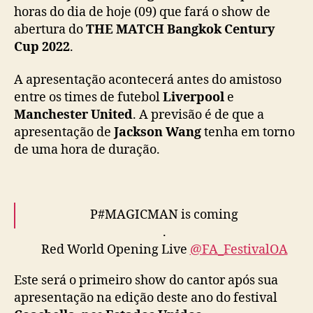
s
horas do dia de hoje (09) que fará o show de
h
abertura do
THE MATCH Bangkok Century
o
Cup 2022
.
w
d
A apresentação acontecerá antes do amistoso
e
entre os times de futebol
Liverpool
e
a
Manchester United
. A previsão é de que a
b
apresentação de
Jackson Wang
tenha em torno
e
r
de uma hora de duração.
t
u
r
a
P#MAGICMAN is coming
d
.
o
Red World Opening Live
@FA_FestivalOA
T
At THE MATCH Bangkok Century Cup 2022
H
Este será o primeiro show do cantor após sua
.
E
apresentação na edição deste ano do festival
M
12th July 2022 at Rajamangala Stadium,