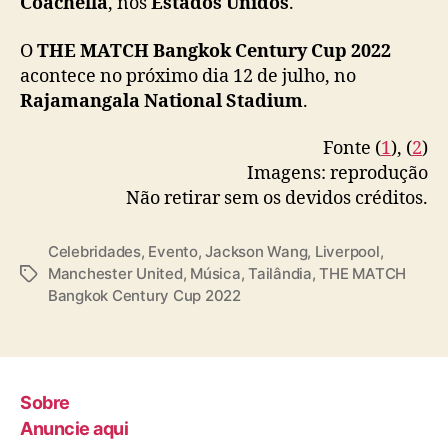
Coachella
, nos
Estados Unidos
.
A
Bangkok Thailand
T
.
C
O
THE MATCH Bangkok Century Cup 2022
MAGICMAN heading around the world 2022
H
acontece no próximo dia 12 de julho, no
.
#jacksonwang
#잭슨
#王嘉爾
B
Rajamangala National Stadium
.
#TEAMWANGrecords
@teamwangofcl
a
pic.twitter.com/EnGhb4Bo63
n
Fonte (
1
), (
2
)
g
Imagens: reprodução
— Jackson Wang (@JacksonWang852)
June 9,
k
Não retirar sem os devidos créditos.
2022
o
k
C
Celebridades
,
Evento
,
Jackson Wang
,
Liverpool
,
e
Manchester United
,
Música
,
Tailândia
,
THE MATCH
T
n
Bangkok Century Cup 2022
a
t
g
u
s
r
y
C
Sobre
u
Anuncie aqui
p