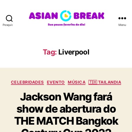
Pesquisar
Menu
A
S
I
A
Tag:
Liverpool
N
B
R
E
C
A
CELEBRIDADES
EVENTO
MÚSICA
🇹🇭 TAILANDIA
a
K
Jackson Wang fará
t
e
show de abertura do
g
o
THE MATCH Bangkok
r
i