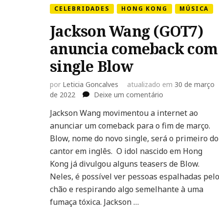
CELEBRIDADES
HONG KONG
MÚSICA
Jackson Wang (GOT7)
anuncia comeback com
single Blow
por
Leticia Goncalves
atualizado em
30 de março
em
de 2022
Deixe um comentário
Jackson
Jackson Wang movimentou a internet ao
Wang
anunciar um comeback para o fim de março.
(GOT7)
anuncia
Blow, nome do novo single, será o primeiro do
comeback
cantor em inglês. O idol nascido em Hong
com
Kong já divulgou alguns teasers de Blow.
single
Neles, é possível ver pessoas espalhadas pel
Blow
chão e respirando algo semelhante à uma
fumaça tóxica. Jackson …