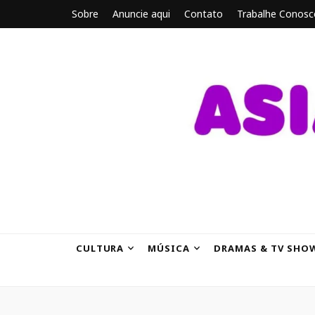
Sobre
Anuncie aqui
Contato
Trabalhe Conosc
ASIANBRE
Tudo sobre o entretenimento asiático.
CULTURA
MÚSICA
DRAMAS & TV SHO