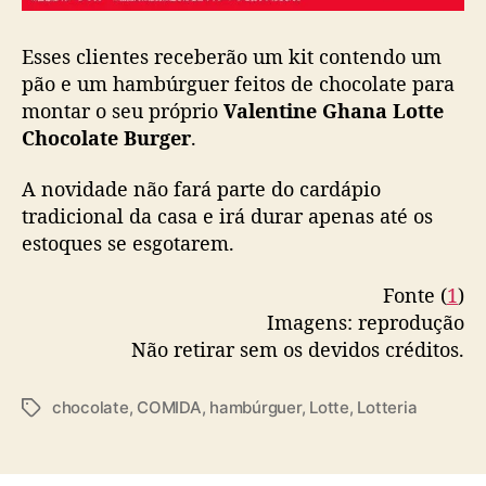
Esses clientes receberão um kit contendo um
pão e um hambúrguer feitos de chocolate para
montar o seu próprio
Valentine Ghana Lotte
Chocolate Burger
.
A novidade não fará parte do cardápio
tradicional da casa e irá durar apenas até os
estoques se esgotarem.
Fonte (
1
)
Imagens: reprodução
Não retirar sem os devidos créditos.
chocolate
,
COMIDA
,
hambúrguer
,
Lotte
,
Lotteria
T
a
g
s