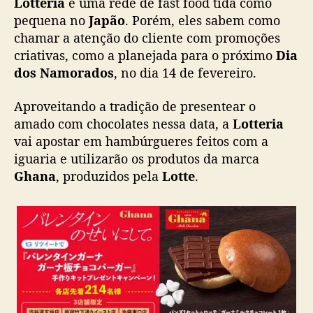
Lotteria
é uma rede de fast food tida como
e
pequena no
Japão
. Porém, eles sabem como
c
chamar a atenção do cliente com promoções
e
criativas, como a planejada para o próximo
Dia
r
h
dos Namorados
, no dia 14 de fevereiro.
a
m
Aproveitando a tradição de presentear o
b
amado com chocolates nessa data, a
Lotteria
ú
vai apostar em hambúrgueres feitos com a
r
iguaria e utilizarão os produtos da marca
g
Ghana
, produzidos pela
Lotte
.
u
e
r
d
e
c
h
o
c