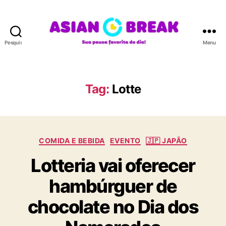
Pesquisar
Menu
A
S
I
A
Tag:
Lotte
N
B
R
E
C
A
COMIDA E BEBIDA
EVENTO
🇯🇵 JAPÃO
a
K
Lotteria vai oferecer
t
e
hambúrguer de
g
o
chocolate no Dia dos
r
i