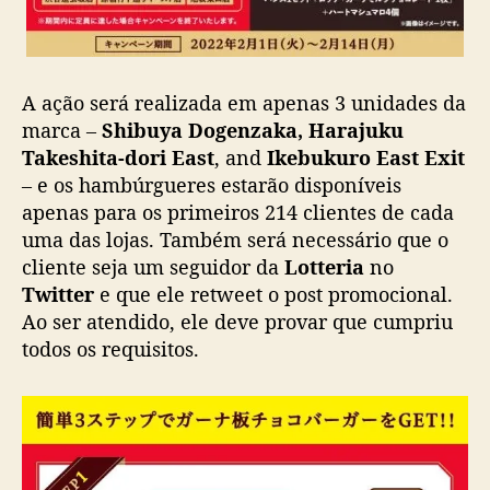
o
l
a
t
A ação será realizada em apenas 3 unidades da
e
n
marca –
Shibuya Dogenzaka, Harajuku
o
Takeshita-dori East
, and
Ikebukuro East Exit
D
– e os hambúrgueres estarão disponíveis
i
apenas para os primeiros 214 clientes de cada
a
uma das lojas. Também será necessário que o
d
cliente seja um seguidor da
Lotteria
no
o
Twitter
e que ele retweet o post promocional.
s
N
Ao ser atendido, ele deve provar que cumpriu
a
todos os requisitos.
m
o
r
a
d
o