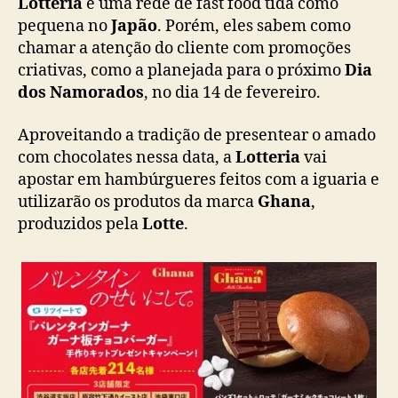
Lotteria
é uma rede de fast food tida como
e
pequena no
Japão
. Porém, eles sabem como
c
chamar a atenção do cliente com promoções
e
criativas, como a planejada para o próximo
Dia
r
h
dos Namorados
, no dia 14 de fevereiro.
a
m
Aproveitando a tradição de presentear o amado
b
com chocolates nessa data, a
Lotteria
vai
ú
apostar em hambúrgueres feitos com a iguaria e
r
utilizarão os produtos da marca
Ghana
,
g
produzidos pela
Lotte
.
u
e
r
d
e
c
h
o
c