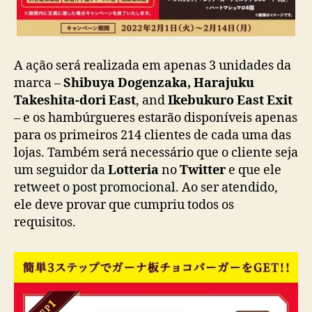
o
l
a
t
e
A ação será realizada em apenas 3 unidades da
n
marca –
Shibuya Dogenzaka, Harajuku
o
Takeshita-dori East
, and
Ikebukuro East Exit
D
– e os hambúrgueres estarão disponíveis apenas
i
para os primeiros 214 clientes de cada uma das
a
lojas. Também será necessário que o cliente seja
d
um seguidor da
Lotteria
no
Twitter
e que ele
o
retweet o post promocional. Ao ser atendido,
s
N
ele deve provar que cumpriu todos os
a
requisitos.
m
o
r
a
d
o