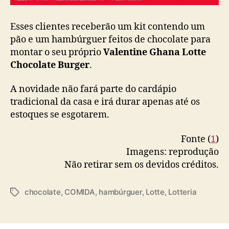
Esses clientes receberão um kit contendo um
pão e um hambúrguer feitos de chocolate para
montar o seu próprio
Valentine Ghana Lotte
Chocolate Burger
.
A novidade não fará parte do cardápio
tradicional da casa e irá durar apenas até os
estoques se esgotarem.
Fonte (
1
)
Imagens: reprodução
Não retirar sem os devidos créditos.
chocolate
,
COMIDA
,
hambúrguer
,
Lotte
,
Lotteria
T
a
g
s