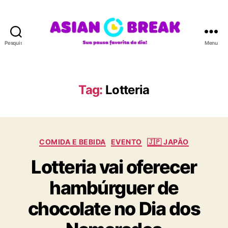
Pesquisar
Menu
A
S
I
A
Tag:
Lotteria
N
B
R
E
C
A
COMIDA E BEBIDA
EVENTO
🇯🇵 JAPÃO
a
K
Lotteria vai oferecer
t
e
hambúrguer de
g
o
chocolate no Dia dos
r
i