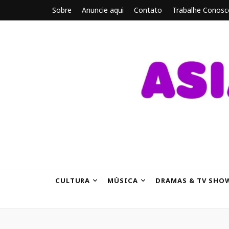
Sobre
Anuncie aqui
Contato
Trabalhe Conosc
ASIANBRE
Tudo sobre o entretenimento asiático.
CULTURA
MÚSICA
DRAMAS & TV SHO