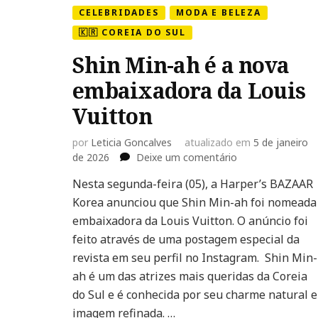
CELEBRIDADES
MODA E BELEZA
🇰🇷 COREIA DO SUL
Shin Min-ah é a nova
embaixadora da Louis
Vuitton
por
Leticia Goncalves
atualizado em
5 de janeiro
em
de 2026
Deixe um comentário
Shin
Nesta segunda-feira (05), a Harper’s BAZAAR
Min-
Korea anunciou que Shin Min-ah foi nomeada
ah
é
embaixadora da Louis Vuitton. O anúncio foi
a
feito através de uma postagem especial da
nova
revista em seu perfil no Instagram. Shin Min-
embaixadora
ah é um das atrizes mais queridas da Coreia
da
Louis
do Sul e é conhecida por seu charme natural e
Vuitton
imagem refinada. …