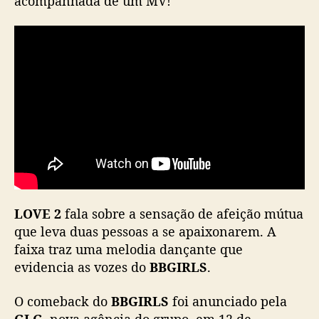
acompanhada de um MV!
a
n
ç
a
n
o
v
o
s
i
n
g
l
LOVE 2
fala sobre a sensação de afeição mútua
e
que leva duas pessoas a se apaixonarem. A
,
“
faixa traz uma melodia dançante que
L
evidencia as vozes do
BBGIRLS
.
O
V
O comeback do
BBGIRLS
foi anunciado pela
E
GLG
, nova agência do grupo, em 12 de