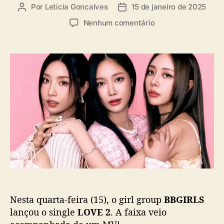
a
Por
Leticia Goncalves
15 de janeiro de 2025
A
D
s
u
a
e
Nenhum comentário
t
t
m
o
a
C
r
d
o
d
e
m
o
p
e
p
u
b
o
b
a
s
l
c
t
i
k
c
:
a
B
ç
B
ã
G
o
I
R
Nesta quarta-feira (15), o girl group
BBGIRLS
L
S
lançou o single
LOVE 2
. A faixa veio
l