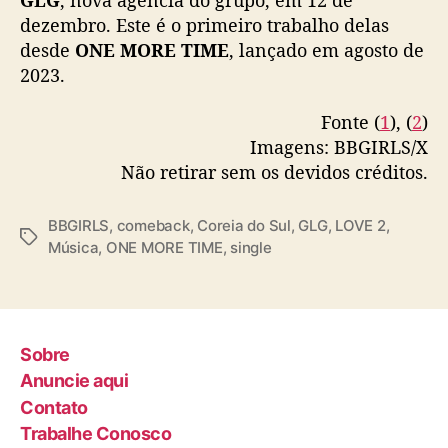
2
dezembro. Este é o primeiro trabalho delas
”
desde
ONE MORE TIME
, lançado em agosto de
2023.
Fonte (
1
), (
2
)
Imagens: BBGIRLS/X
Não retirar sem os devidos créditos.
BBGIRLS
,
comeback
,
Coreia do Sul
,
GLG
,
LOVE 2
,
T
Música
,
ONE MORE TIME
,
single
a
g
s
Sobre
Anuncie aqui
Contato
Trabalhe Conosco