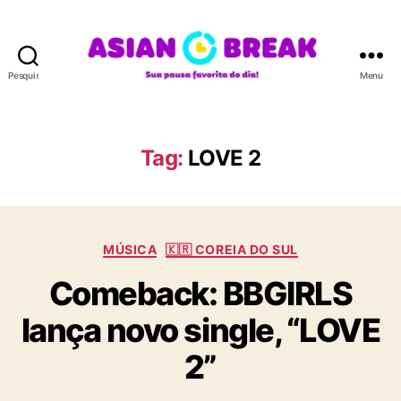
Pesquisar
Menu
A
S
I
A
Tag:
LOVE 2
N
B
R
E
C
A
MÚSICA
🇰🇷 COREIA DO SUL
a
K
Comeback: BBGIRLS
t
e
lança novo single, “LOVE
g
o
2”
r
i