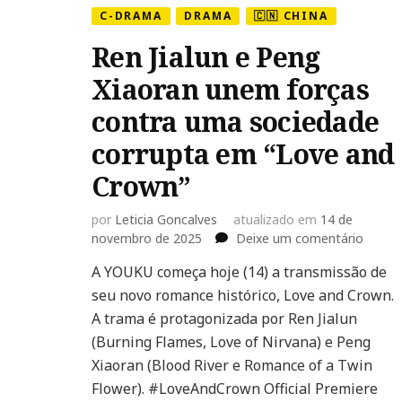
C-DRAMA
DRAMA
🇨🇳 CHINA
Ren Jialun e Peng
Xiaoran unem forças
contra uma sociedade
corrupta em “Love and
Crown”
por
Leticia Goncalves
atualizado em
14 de
em
novembro de 2025
Deixe um comentário
Ren
A YOUKU começa hoje (14) a transmissão de
Jialun
seu novo romance histórico, Love and Crown.
e
Peng
A trama é protagonizada por Ren Jialun
Xiaora
(Burning Flames, Love of Nirvana) e Peng
unem
Xiaoran (Blood River e Romance of a Twin
forças
Flower). #LoveAndCrown Official Premiere
contra