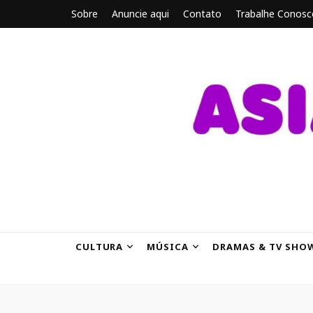
Sobre
Anuncie aqui
Contato
Trabalhe Conosc
ASIANBRE
Tudo sobre o entretenimento asiático.
CULTURA
MÚSICA
DRAMAS & TV SHO