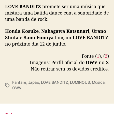
L
LOVE BANDITZ
promete ser uma música que
O
mistura uma batida dance com a sonoridade de
V
uma banda de rock.
E
B
A
Honda Kosuke
,
Nakagawa Katsunari, Urano
N
Shuta
e
Sano Fumiya
lançam
LOVE BANDITZ
D
no próximo dia 12 de junho.
I
T
Fonte (
1
), (
2
)
Z
Imagens: Perfil oficial do
OWV
no
X
”
Não retirar sem os devidos créditos.
Fanfare
,
Japão
,
LOVE BANDITZ
,
LUMINOUS
,
Música
,
T
OWV
a
g
s