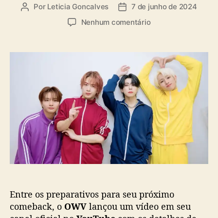
a
Por
Leticia Goncalves
7 de junho de 2024
A
D
s
u
a
e
Nenhum comentário
t
t
m
o
a
O
r
d
W
d
e
V
o
p
l
p
u
a
o
b
n
s
l
ç
t
i
a
c
v
a
í
ç
d
ã
e
o
o
c
Entre os preparativos para seu próximo
o
m
comeback, o
OWV
lançou um vídeo em seu
d