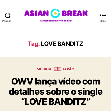
Pesquisar
Menu
A
S
I
A
Tag:
LOVE BANDITZ
N
B
R
E
C
A
MÚSICA
🇯🇵 JAPÃO
a
K
OWV lança vídeo com
t
e
detalhes sobre o single
g
o
“LOVE BANDITZ”
r
i