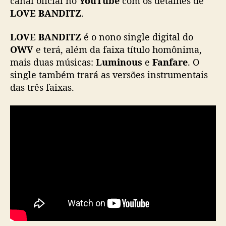
canal oficial no
YouTube
com os detalhes de
e
LOVE BANDITZ
.
t
a
LOVE BANDITZ
é o nono single digital do
l
OWV
e terá, além da faixa título homônima,
h
mais duas músicas:
Luminous
e
Fanfare
. O
e
single também trará as versões instrumentais
s
s
das três faixas.
o
b
r
e
o
s
i
n
g
l
e
“