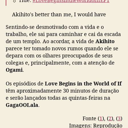
g
i
n
Akihito's better than me, I would have
s
wished Ogami to be my husband in the next
i
Sentindo-se desmotivado com a vida e o
life (and for us to be a rich, gay couple)
n
trabalho, ele sai para caminhar e cai da escada
Start watching here▶️
t
de um templo. Ao acordar, a vida de
Akihito
https://t.co/4crPYB22mL
h
parece ter tomado novos rumos quando ele se
⠀
e
depara com os olhares preocupados de seus
🌏 Available Worldwide (except 🇯🇵🇰🇷)
#if
W
colegas e, principalmente, com a atenção de
o
の世界で恋がはじまる
Ogami
.
r
pic.twitter.com/7wgTGvtITF
l
d
Os episódios de
Love Begins in the World of If
— GagaOOLala (@gagaoolala)
November 26,
o
têm aproximadamente 30 minutos de duração
2025
f
e serão lançados todas as quintas-feiras na
I
GagaOOLala
.
f
”
Fonte (
1
), (
2
), (
3
)
,
Imagens: Reprodução
c