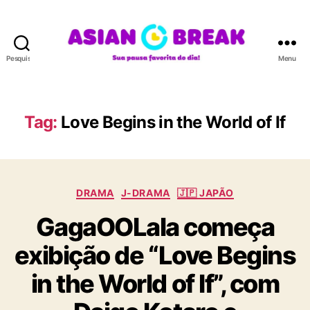
Pesquisar
Menu
A
S
I
A
Tag:
Love Begins in the World of If
N
B
R
E
C
A
DRAMA
J-DRAMA
🇯🇵 JAPÃO
a
K
GagaOOLala começa
t
e
exibição de “Love Begins
g
o
in the World of If”, com
r
i