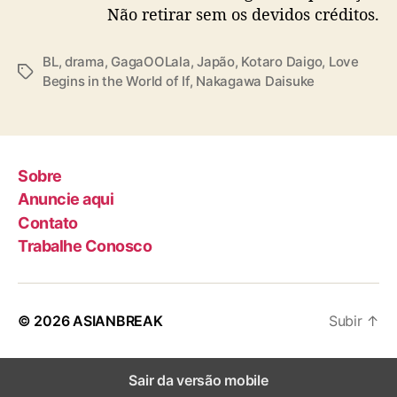
Não retirar sem os devidos créditos.
o
m
D
BL
,
drama
,
GagaOOLala
,
Japão
,
Kotaro Daigo
,
Love
a
T
Begins in the World of If
,
Nakagawa Daisuke
i
a
g
g
o
s
K
o
Sobre
t
Anuncie aqui
a
Contato
r
Trabalhe Conosco
o
e
N
a
© 2026
ASIANBREAK
Subir
↑
k
a
g
Sair da versão mobile
a