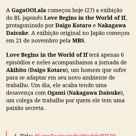
e
A
GagaOOLala
começou hoje (27) a exibição
ç
a
do BL japonês
Love Begins in the World of If
,
e
protagonizado por
Daigo Kotaro
e
Nakagawa
x
Daisuke
. A exibição original no Japão começou
i
em 21 de novembro pela
MBS
.
b
i
Love Begins in the World of If
terá apenas 6
ç
episódios e neles acompanhamos a jornada de
ã
Akihito
(
Daigo Kotaro
), um homem que sofre
o
d
para se adaptar em seu novo ambiente de
e
trabalho. Um dia, ele acaba tendo uma
“
desavença com
Ogami
(
Nakagawa Daisuke
),
L
um colega de trabalho por quem ele tem uma
o
paixão secreta.
v
e
B
e
💧 Title:
#LoveBeginsintheWorldofIfEP1