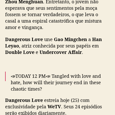
Zhou Menghuan
. Entretanto, o jovem não
u
pic.twitter.com/JAXr8ZnZHb
s
esperava que seus sentimentos pela moça
L
— WeTV.Official (@WeTVOfficial)
August 25,
fossem se tornar verdadeiros, o que leva o
o
2025
casal a uma espiral catastrófica que mistura
v
amor e vingança.
e
”
Dangerous Love
une
Gao Mingchen
a
Han
,
Leyao
, atriz conhecida por seus papéis em
n
Double Love
e
Undercover Affair
.
o
v
o
m
i
📣TODAY 12 PM📣 Tangled with love and
n
hate, how will their journey end in these
i
chaotic times?
d
r
Dangerous Love
estreia hoje (25) com
💖
#DangerousLove
premieres today 12 PM
a
exclusividade pela
WeTV
. Seus 24 episódios
on WeTV!
#DangerousLove
#WeTV
m
serão exibidos diariamente.
#WeTVPinas
#WeTVAlwaysMore
a