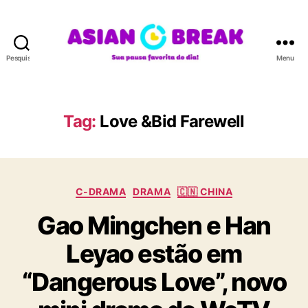
Pesquisar
Menu
A
S
I
A
Tag:
Love &Bid Farewell
N
B
R
E
C
A
C-DRAMA
DRAMA
🇨🇳 CHINA
a
K
Gao Mingchen e Han
t
e
Leyao estão em
g
o
“Dangerous Love”, novo
r
i