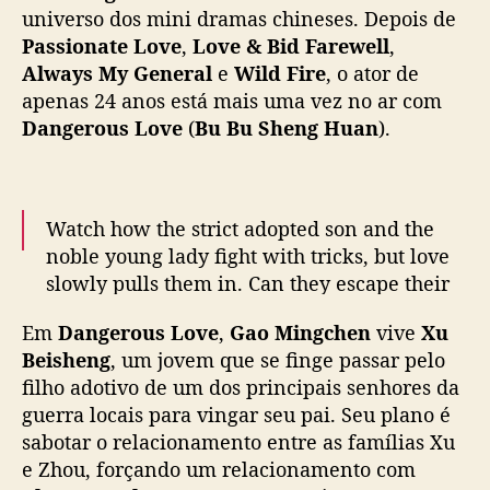
L
universo dos mini dramas chineses. Depois de
e
Passionate Love
,
Love & Bid Farewell
,
y
Always My General
e
Wild Fire
, o ator de
a
apenas 24 anos está mais uma vez no ar com
o
Dangerous Love
(
Bu Bu Sheng Huan
).
e
s
t
ã
Watch how the strict adopted son and the
o
noble young lady fight with tricks, but love
e
m
slowly pulls them in. Can they escape their
“
hearts? ⚠️♥️
D
Em
Dangerous Love
,
Gao Mingchen
vive
Xu
a
Beisheng
, um jovem que se finge passar pelo
🎬
#DangerousLove
Premiers Today on WeTV
n
filho adotivo de um dos principais senhores da
exclusively.
g
guerra locais para vingar seu pai. Seu plano é
e
sabotar o relacionamento entre as famílias Xu
✨Starring
#GaoMingchen
#HanLeyao
#步步笙
r
e Zhou, forçando um relacionamento com
o
欢
#高铭辰
#韩乐瑶
#WeTV
…