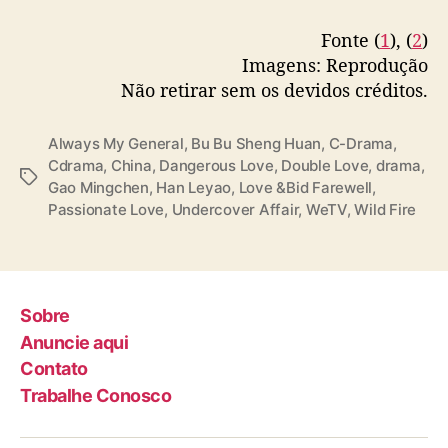
d
Fonte (
1
), (
2
)
a
💓 𝗪𝗮𝘁𝗰𝗵
https://t.co/2Bb4ekT3mT
W
Imagens: Reprodução
pic.twitter.com/HLxXwSNHI8
e
Não retirar sem os devidos créditos.
T
— WeTV Philippines (@WeTVPhilippines)
V
August 25, 2025
Always My General
,
Bu Bu Sheng Huan
,
C-Drama
,
Cdrama
,
China
,
Dangerous Love
,
Double Love
,
drama
,
T
Gao Mingchen
,
Han Leyao
,
Love &Bid Farewell
,
a
Passionate Love
,
Undercover Affair
,
WeTV
,
Wild Fire
g
s
Sobre
Anuncie aqui
Contato
Trabalhe Conosco