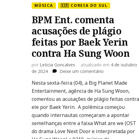
MÚSICA
🇰🇷 COREIA DO SUL
BPM Ent. comenta
acusações de plágio
feitas por Baek Yerin
contra Ha Sung Woon
por
Leticia Goncalves
atualizado em
4 de outubro
em
de 2024
Deixe um comentário
BPM
Nesta sexta-feira (04), a Big Planet Made
Ent.
Entertainment, agência de Ha Sung Woon,
comenta
acusações
comentou as acusações de plágio feitas contr
de
ele por Baek Yerin. A polêmica começou
plágio
quando internautas começaram a apontar
feitas
semelhanças entre a faixa What are we (OST
por
Baek
do drama Love Next Door e interpretada por
Yerin