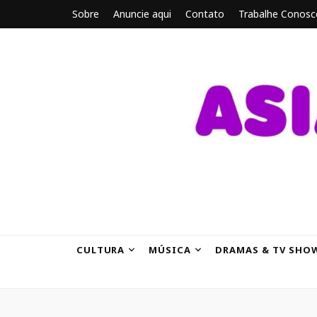
Sobre
Anuncie aqui
Contato
Trabalhe Conosc
ASIANBRE
Tudo sobre o entretenimento asiático.
CULTURA
MÚSICA
DRAMAS & TV SHO