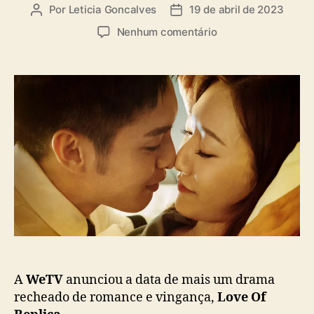
a
Por
Leticia Goncalves
19 de abril de 2023
A
D
s
u
a
e
Nenhum comentário
t
t
m
o
a
W
r
d
e
d
e
T
o
p
V
p
u
a
o
b
n
s
l
u
t
i
n
c
c
a
i
ç
a
ã
d
o
a
t
a
A
WeTV
anunciou a data de mais um drama
d
recheado de romance e vingança,
Love Of
e