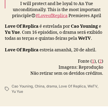
I will protect and be loyal to An Yue
unconditionally. This is the most important
principle😍
#LoveofReplica
Premieres April
20 on WeTV! 🥳
Love Of Replica
é estrelada por
Cao Youning
e
Yu Yue
. Com 16 episódios, o drama será exibido
Starring
#CaoYouning
#YuYue
#为你逆光而来
todas as terças e quintas-feiras pela
WeTV
.
#TsaoYuNing
#曹佑宁
#余玥
#WeTV
#WeTVAlwaysMore
Love Of Replica
estreia amanhã, 20 de abril.
pic.twitter.com/yIKPOis5Rh
Fonte (
1
), (
2
)
— WeTV.Official (@WeTVOfficial)
April 17,
Imagens: Reprodução
2023
Não retirar sem os devidos créditos.
Cao Youning
,
China
,
drama
,
Love Of Replica
,
WeTV
,
T
Yu Yue
a
g
s