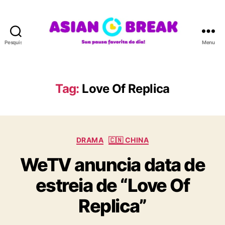
Pesquisar
Menu
A
S
I
A
Tag:
Love Of Replica
N
B
R
E
C
A
DRAMA
🇨🇳 CHINA
a
K
WeTV anuncia data de
t
e
estreia de “Love Of
g
o
Replica”
r
i