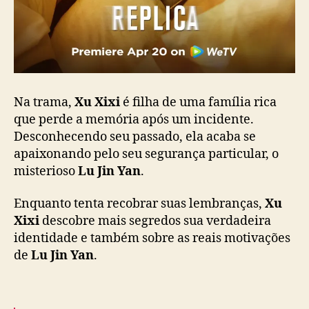
i
c
a
”
Na trama,
Xu Xixi
é filha de uma família rica
que perde a memória após um incidente.
Desconhecendo seu passado, ela acaba se
apaixonando pelo seu segurança particular, o
misterioso
Lu Jin Yan
.
Enquanto tenta recobrar suas lembranças,
Xu
Xixi
descobre mais segredos sua verdadeira
identidade e também sobre as reais motivações
de
Lu Jin Yan
.