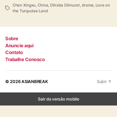
l
Chen Xingxu
,
China
,
Dilraba Dilmurat
,
drama
,
Love on
T
m
the Turquoise Land
a
u
g
r
s
a
t
Sobre
e
C
Anuncie aqui
h
Contato
e
Trabalhe Conosco
n
X
i
n
© 2026
ASIANBREAK
Subir
↑
g
x
u
Sair da versão mobile
j
á
c