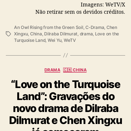
Imagens: WeTV/X
a
Não retirar sem os devidos créditos.
— WeTV.Official (@WeTVOfficial)
November
n
h
17, 2025
a
An Owl Rising from the Green Soil
,
C-Drama
,
Chen
d
Xingxu
,
China
,
Dilraba Dilmurat
,
drama
,
Love on the
T
a
Turquoise Land
,
Wei Yu
,
WeTV
a
t
g
a
s
d
e
C
e
DRAMA
🇨🇳 CHINA
a
s
“Love on the Turquoise
t
t
e
r
Land”: Gravações do
g
e
o
i
novo drama de Dilraba
r
a
i
Dilmurat e Chen Xingxu
a
s