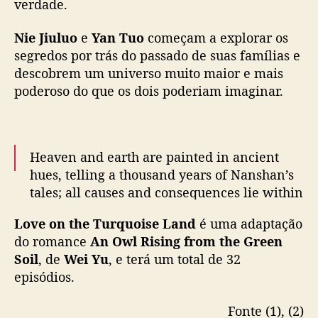
— WeTV.Official (@WeTVOfficial)
November
verdade.
D
18, 2025
i
l
Nie Jiuluo
e
Yan Tuo
começam a explorar os
m
segredos por trás do passado de suas famílias e
u
descobrem um universo muito maior e mais
r
poderoso do que os dois poderiam imaginar.
a
t
e
C
Heaven and earth are painted in ancient
h
hues, telling a thousand years of Nanshan’s
e
n
tales; all causes and consequences lie within
X
a single breath.
i
Love on the Turquoise Land
é uma adaptação
n
do romance
An Owl Rising from the Green
🎬
#LoveontheTurquoiseLand
Premieres 22
g
Soil
, de
Wei Yu
, e terá um total de 32
November on WeTV exclusively.
x
episódios.
u
✨Starring
#Dilraba
#ChenXingxu
#枭起青壤
#
,
Fonte (1), (2)
迪丽热巴
…
pic.twitter.com/ez3KCe9HnB
g