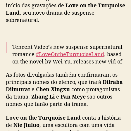
o
início das gravações de
Love on the Turquoise
i
Land
, seu novo drama de suspense
s
sobrenatural.
e
L
a
n
Tencent Video’s new suspense supernatural
d
romance
#LoveOntheTurquoiseLand
, based
”
on the novel by Wei Yu, releases new vid of
:
leads Dilireba and Chen Xingxu as filming
G
As fotos divulgadas também confirmaram os
r
begins
#枭起青壤
a
principais nomes do elenco, que trará
Dilraba
pic.twitter.com/DOKV9A86fa
v
Dilmurat
e
Chen Xingxu
como protagonistas
a
— cdrama tweets (@dramapotatoe)
March
da trama.
Zhang Li
e
Pan Meye
são outros
ç
19, 2024
nomes que farão parte da trama.
õ
e
Love on the Turquoise Land
conta a história
s
de
Nie Jiuluo
, uma escultora com uma vida
d