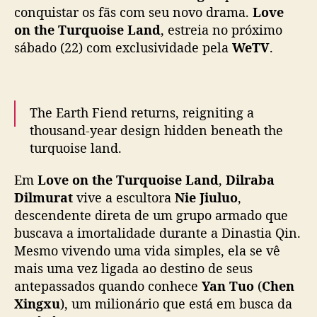
o
conquistar os fãs com seu novo drama.
Love
i
on the Turquoise Land
, estreia no próximo
s
sábado (22) com exclusividade pela
WeTV
.
e
L
a
n
The Earth Fiend returns, reigniting a
d
thousand-year design hidden beneath the
”
turquoise land.
,
c
Em
Love on the Turquoise Land
,
Dilraba
o
🎬
#LoveontheTurquoiseLand
Premieres 22
m
Dilmurat
vive a escultora
Nie Jiuluo
,
November on WeTV exclusively.
D
descendente direta de um grupo armado que
i
buscava a imortalidade durante a Dinastia Qin.
✨Starring
#Dilraba
#ChenXingxu
#ZhangLi
#
l
Mesmo vivendo uma vida simples, ela se vê
枭起青壤
#迪丽热巴
#Dilireba
#陈星旭
#张俪
r
mais uma vez ligada ao destino de seus
#WeTV
#WeTVAlwaysMore
a
antepassados quando conhece
Yan Tuo
(
Chen
pic.twitter.com/fu5nQ322lp
b
Xingxu
), um milionário que está em busca da
a