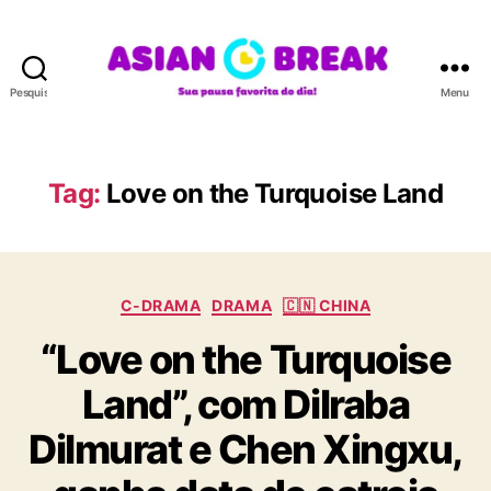
Pesquisar
Menu
A
S
I
A
Tag:
Love on the Turquoise Land
N
B
R
E
C
A
C-DRAMA
DRAMA
🇨🇳 CHINA
a
K
“Love on the Turquoise
t
e
Land”, com Dilraba
g
o
Dilmurat e Chen Xingxu,
r
i