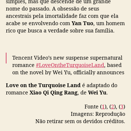
simples, mas que descende de um grande
o
nome do passado. A obsessão de seus
n
o
ancestrais pela imortalidade faz com que ela
v
acabe se envolvendo com
Yan Tuo
, um homem
o
rico que busca a verdade sobre sua família.
d
r
a
m
Tencent Video’s new suspense supernatural
a
romance
#LoveOntheTurquoiseLand
, based
d
on the novel by Wei Yu, officially announces
e
D
leads in Dilireba and Chen Xingxu, with
Love on the Turquoise Land
é adaptado do
i
special lead Zhang Li, + Pan Meiye & more,
l
romance
Xiao Qi Qing Rang
, de
Wei Yu
.
as filming ceremony is held
#枭起青壤
r
pic.twitter.com/GfdYdWMa6C
a
Fonte (
1
), (
2
), (
3
)
b
Imagens: Reprodução
— cdrama tweets (@dramapotatoe)
March
a
19, 2024
Não retirar sem os devidos créditos.
D
i