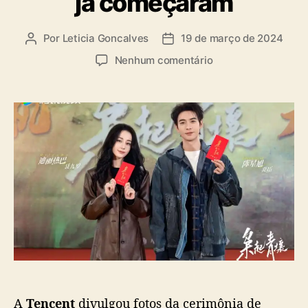
já começaram
Por
Leticia Goncalves
19 de março de 2024
A
D
u
a
e
Nenhum comentário
t
t
m
o
a
“
r
d
L
d
e
o
o
p
v
p
u
e
o
b
o
s
l
n
t
i
t
c
h
a
e
ç
T
ã
u
o
r
q
A
Tencent
divulgou fotos da cerimônia de
u