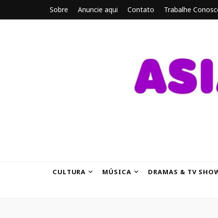
Sobre
Anuncie aqui
Contato
Trabalhe Conosc
ASIANBRE
Tudo sobre o entretenimento asiático.
CULTURA
MÚSICA
DRAMAS & TV SHO