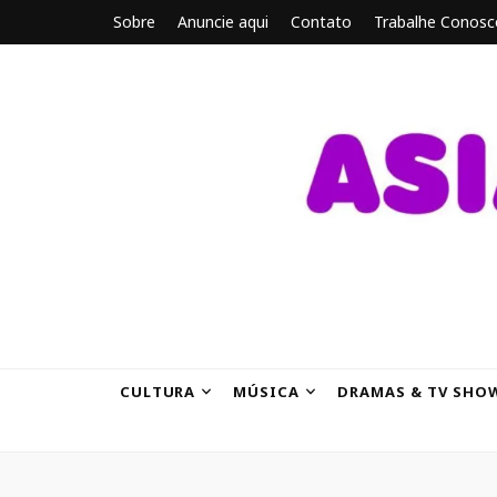
Sobre
Anuncie aqui
Contato
Trabalhe Conosc
ASIANBRE
Tudo sobre o entretenimento asiático.
CULTURA
MÚSICA
DRAMAS & TV SHO