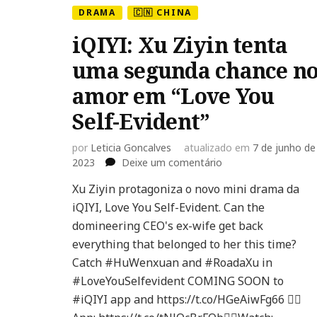
DRAMA
🇨🇳 CHINA
iQIYI: Xu Ziyin tenta
uma segunda chance n
amor em “Love You
Self-Evident”
por
Leticia Goncalves
atualizado em
7 de junho de
em
2023
Deixe um comentário
iQIYI:
Xu Ziyin protagoniza o novo mini drama da
Xu
iQIYI, Love You Self-Evident. Can the
Ziyin
tenta
domineering CEO's ex-wife get back
uma
everything that belonged to her this time?
segunda
Catch #HuWenxuan and #RoadaXu in
chance
#LoveYouSelfevident COMING SOON to
no
amor
#iQIYI app and https://t.co/HGeAiwFg66 👉🏻
em