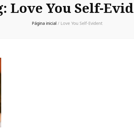
g:
Love You Self-Evi
Página inicial
/
Love You Self-Evident