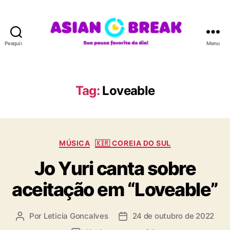
Pesquisar
Menu
A
S
I
A
Tag:
Loveable
N
B
R
E
C
A
MÚSICA
🇰🇷 COREIA DO SUL
a
K
Jo Yuri canta sobre
t
e
aceitação em “Loveable”
g
o
r
Por
Leticia Goncalves
24 de outubro de 2022
A
D
i
u
a