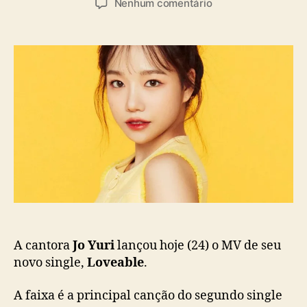
a
e
Nenhum comentário
t
t
s
m
o
a
J
r
d
o
d
e
Y
o
p
u
p
u
r
o
b
i
s
l
c
t
i
a
c
n
a
t
ç
a
ã
s
o
o
b
r
A cantora
Jo Yuri
lançou hoje (24) o MV de seu
e
novo single,
Loveable
.
a
c
A faixa é a principal canção do segundo single
e