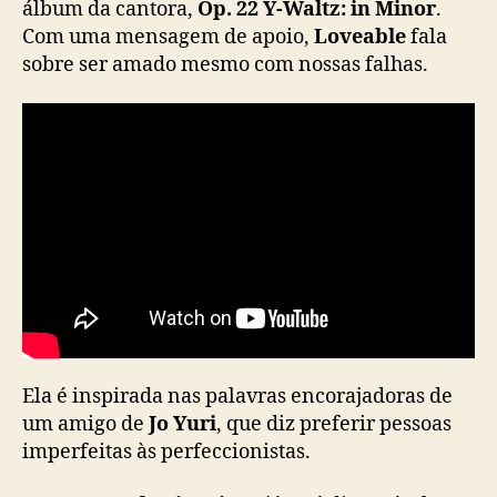
álbum da cantora,
Op. 22 Y-Waltz: in Minor
.
i
Com uma mensagem de apoio,
Loveable
fala
t
sobre ser amado mesmo com nossas falhas.
a
ç
ã
o
e
m
“
L
o
v
e
a
b
l
Ela é inspirada nas palavras encorajadoras de
e
um amigo de
Jo Yuri
, que diz preferir pessoas
”
imperfeitas às perfeccionistas.