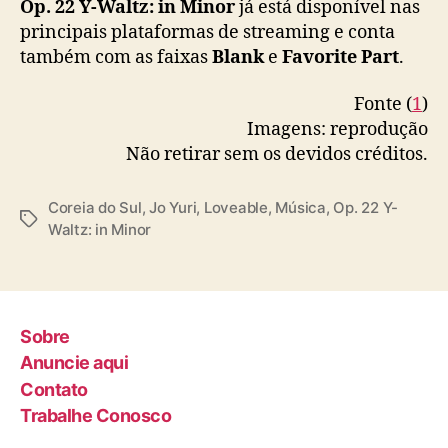
Op. 22 Y-Waltz: in Minor
já está disponível nas
principais plataformas de streaming e conta
também com as faixas
Blank
e
Favorite Part
.
Fonte (
1
)
Imagens: reprodução
Não retirar sem os devidos créditos.
Coreia do Sul
,
Jo Yuri
,
Loveable
,
Música
,
Op. 22 Y-
T
Waltz: in Minor
a
g
s
Sobre
Anuncie aqui
Contato
Trabalhe Conosco