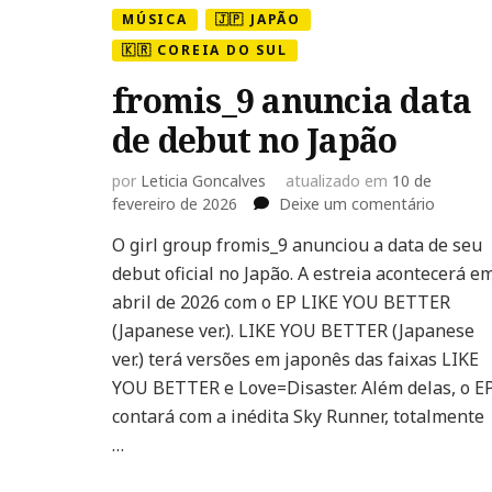
MÚSICA
🇯🇵 JAPÃO
🇰🇷 COREIA DO SUL
fromis_9 anuncia data
de debut no Japão
por
Leticia Goncalves
atualizado em
10 de
em
fevereiro de 2026
Deixe um comentário
fromis_
O girl group fromis_9 anunciou a data de seu
anuncia
debut oficial no Japão. A estreia acontecerá e
data
de
abril de 2026 com o EP LIKE YOU BETTER
debut
(Japanese ver.). LIKE YOU BETTER (Japanese
no
ver.) terá versões em japonês das faixas LIKE
Japão
YOU BETTER e Love=Disaster. Além delas, o E
contará com a inédita Sky Runner, totalmente
…