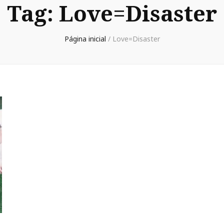
Tag:
Love=Disaster
Página inicial
/
Love=Disaster