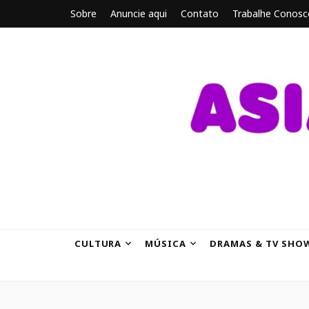
Sobre
Anuncie aqui
Contato
Trabalhe Conosc
ASIANBRE
Tudo sobre o entretenimento asiático.
CULTURA
MÚSICA
DRAMAS & TV SHO