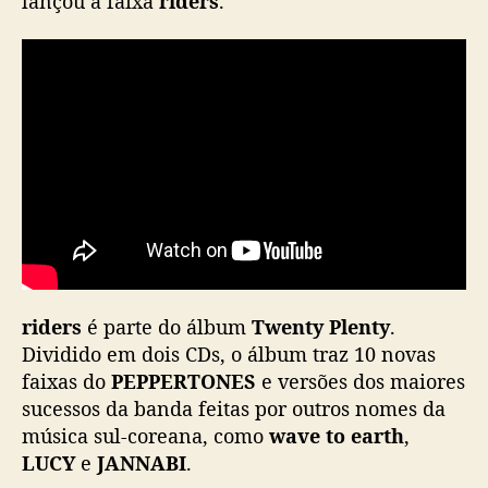
lançou a faixa
riders
.
r
i
d
e
r
s
”
p
a
r
a
c
o
riders
é parte do álbum
Twenty Plenty
.
m
Dividido em dois CDs, o álbum traz 10 novas
e
m
faixas do
PEPPERTONES
e versões dos maiores
o
sucessos da banda feitas por outros nomes da
r
música sul-coreana, como
wave to earth
,
a
LUCY
e
JANNABI
.
r