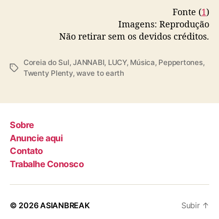
Fonte (
1
)
Imagens: Reprodução
Não retirar sem os devidos créditos.
Coreia do Sul
,
JANNABI
,
LUCY
,
Música
,
Peppertones
,
T
Twenty Plenty
,
wave to earth
a
g
s
Sobre
Anuncie aqui
Contato
Trabalhe Conosco
© 2026
ASIANBREAK
Subir
↑