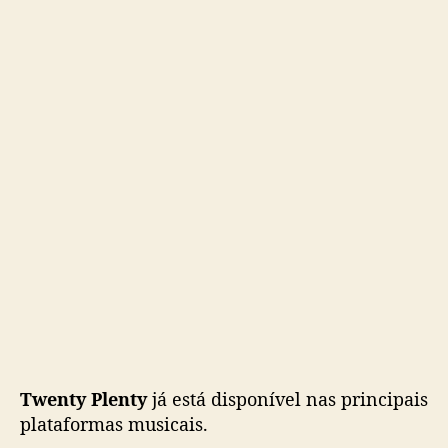
2
0
a
n
o
s
d
e
c
a
r
r
e
i
r
a
Twenty Plenty
já está disponível nas principais
plataformas musicais.