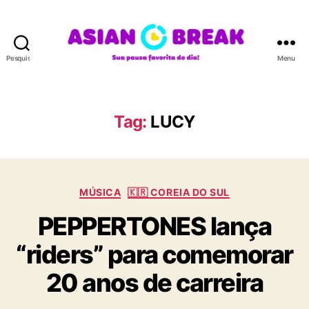
Pesquisar
Menu
A
S
I
A
Tag:
LUCY
N
B
R
E
C
A
MÚSICA
🇰🇷 COREIA DO SUL
a
K
PEPPERTONES lança
t
e
“riders” para comemorar
g
o
20 anos de carreira
r
i