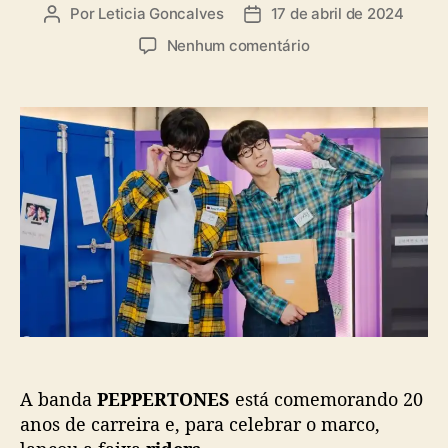
a
Por
Leticia Goncalves
17 de abril de 2024
A
D
s
u
a
e
Nenhum comentário
t
t
m
o
a
P
r
d
E
d
e
P
o
p
P
p
u
E
o
b
R
s
l
T
t
i
O
c
N
a
E
ç
S
ã
l
o
a
n
A banda
PEPPERTONES
está comemorando 20
ç
a
anos de carreira e, para celebrar o marco,
“