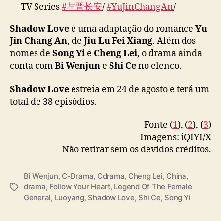
TV Series
#与晋长安
/
#YuJinChangAn
/
i
a
#ShadowLove
got 1.5 million reservations,
Shadow Love
é uma adaptação do romance
Yu
e
share new poster & video + broadcast on
m
Jin Chang An
, de
Jiu Lu Fei Xiang
. Além dos
IQIYI start from 24 August 2025.
“
nomes de
Song Yi
e
Cheng Lei
, o drama ainda
S
conta com
Bi Wenjun
e
Shi Ce
no elenco.
Cast:
#SongYi
#ChengLei
#BiWenJun
#ShiCe
h
#ChenGuanHong
(
#DarrenChen
)
#JiXiaoBing
a
Shadow Love
estreia em 24 de agosto e terá um
#DuChun
#ChengXiao
#WuYuHeng
etc
d
total de 38 episódios.
pic.twitter.com/eYIADG8tjn
o
w
Fonte (
1
), (
2
), (
3
)
— fkshi (@FKShi)
August 19, 2025
L
Imagens: iQIYI/X
o
v
Não retirar sem os devidos créditos.
e
”
Bi Wenjun
,
C-Drama
,
Cdrama
,
Cheng Lei
,
China
,
drama
,
Follow Your Heart
,
Legend Of The Female
T
General
,
Luoyang
,
Shadow Love
,
Shi Ce
,
Song Yi
a
g
s