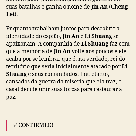
b
suas batalhas e ganha o nome de
Jin An
(
Cheng
a
t
Lei
).
a
l
Enquanto trabalham juntos para descobrir a
h
identidade do espião,
Jin An
e
Li Shuang
se
a
apaixonam. A companhia de
Li Shuang
faz com
e
que a memória de
Jin An
volte aos poucos e ele
p
acaba por se lembrar que é, na verdade, rei do
e
território que seria inicialmente atacado por
Li
r
Shuang
e seus comandados. Entretanto,
d
a
cansados da guerra da miséria que ela traz, o
s
casal decide unir suas forças para restaurar a
d
paz.
e
m
e
m
✅ CONFIRMED!
ó
r