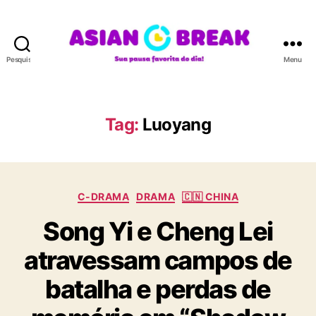
Pesquisar
Menu
A
S
I
A
Tag:
Luoyang
N
B
R
E
C
A
C-DRAMA
DRAMA
🇨🇳 CHINA
a
K
Song Yi e Cheng Lei
t
e
atravessam campos de
g
o
batalha e perdas de
r
i