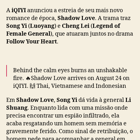
e
i
A
iQIYI
anunciou a estreia de seu mais novo
a
romance de época,
Shadow Love
. A trama traz
t
Song Yi
(
Luoyang
) e
Cheng Lei
(
Legend of
r
Female General
), que atuaram juntos no drama
a
Follow Your Heart
.
v
e
s
s
Behind the calm eyes burns an unshakable
a
fire. 🔥Shadow Love arrives on August 24 on
m
c
iQIYI. 🙌 Thai, Vietnamese and Indonesian
a
dubbed versions in sync.
#iqiyi
#iqiyioriginal
m
Em
Shadow Love
,
Song Yi
dá vida à general
Li
#shadowlove
#songyi
#chenglei
#biwenjun
p
Shuang
. Enquanto lida com uma missão onde
#shice
#cdrama
#costumedrama
o
precisa encontrar um espião infiltrado, ela
#mustwatch
#爱奇艺
#陆剧
#与晋长安
…
s
acaba resgatando um homem sem memória e
pic.twitter.com/GaQdkVvoqp
d
gravemente ferido. Como sinal de retribuição, o
e
— iQIYI (@iQIYI)
August 20, 2025
homem pede para acompanhar a general em