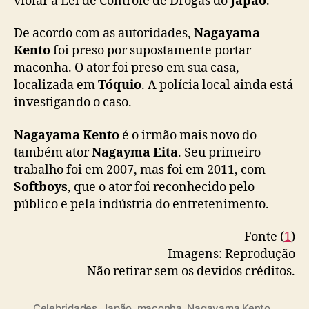
violar a Lei de Controle de Drogas do
Japão
.
é
p
De acordo com as autoridades,
Nagayama
r
Kento
foi preso por supostamente portar
e
maconha. O ator foi preso em sua casa,
s
localizada em
Tóquio
. A polícia local ainda está
o
investigando o caso.
p
o
r
Nagayama Kento
é o irmão mais novo do
p
também ator
Nagayma Eita
. Seu primeiro
o
trabalho foi em 2007, mas foi em 2011, com
r
Softboys
, que o ator foi reconhecido pelo
t
público e pela indústria do entretenimento.
e
i
Fonte (
1
)
l
Imagens: Reprodução
e
g
Não retirar sem os devidos créditos.
a
l
Celebridades
,
Japão
,
maconha
,
Nagayama Kento
,