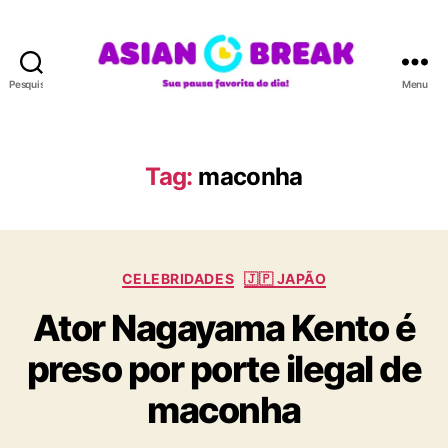
Pesquisar
Menu
A
S
I
A
Tag:
maconha
N
B
R
E
C
A
CELEBRIDADES
🇯🇵 JAPÃO
a
K
Ator Nagayama Kento é
t
e
preso por porte ilegal de
g
o
maconha
r
i