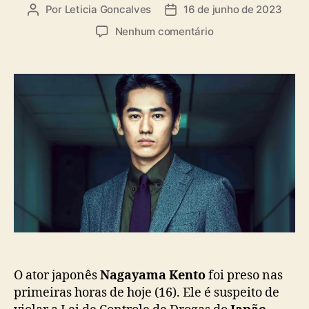
a
Por
Leticia Goncalves
16 de junho de 2023
A
D
s
u
a
e
Nenhum comentário
t
t
m
o
a
A
r
d
t
d
e
o
o
p
r
p
u
N
o
b
a
s
l
g
t
i
a
c
y
a
a
ç
m
ã
a
o
K
e
n
O ator japonês
Nagayama Kento
foi preso nas
t
primeiras horas de hoje (16). Ele é suspeito de
o