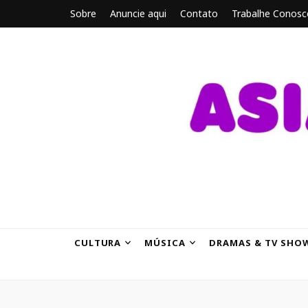
Sobre
Anuncie aqui
Contato
Trabalhe Conosc
ASIANBRE
Tudo sobre o entretenimento asiático.
CULTURA
MÚSICA
DRAMAS & TV SHO