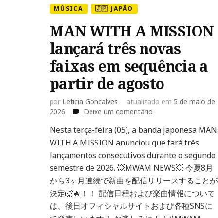
MÚSICA
🇯🇵 JAPÃO
MAN WITH A MISSION
lançará três novas
faixas em sequência a
partir de agosto
por
Leticia Goncalves
atualizado em
5 de maio de
em
2026
Deixe um comentário
MAN
Nesta terça-feira (05), a banda japonesa MAN
WITH
WITH A MISSION anunciou que fará três
A
MISSION
lançamentos consecutivos durante o segundo
lançará
semestre de 2026. 💥MWAM NEWS💥 今夏8月
três
から3ヶ月連続で新曲を配信リリースすることが
novas
決定🐺🔥！！ 配信日程および楽曲情報について
faixas
em
は、後日オフィシャルサイトおよび各種SNSに
sequência