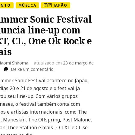
ENTO
MÚSICA
🇯🇵 JAPÃO
mmer Sonic Festival
uncia line-up com
T, CL, One Ok Rock e
ais
aomi Shiroma
atualizado em
23 de março de
em
Deixe um comentário
Summer
mmer Sonic Festival acontece no Japão,
Sonic
dias 20 e 21 de agosto e o festival já
Festival
anuncia
rou seu line-up. Com vários grupos
line-
neses, o festival também conta com
up
os e artistas internacionais, como The
com
, Maneskin, The Offspring, Post Malone,
TXT,
CL,
n Thee Stallion e mais. O TXT e CL se
One