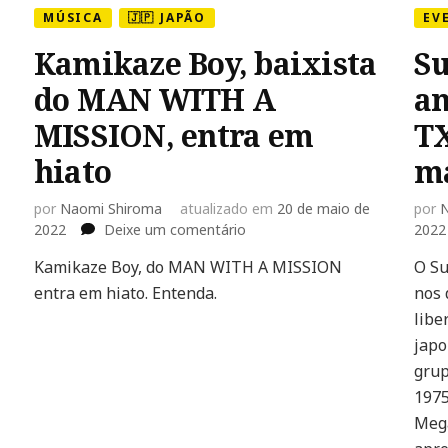
MÚSICA
🇯🇵 JAPÃO
EV
Kamikaze Boy, baixista
Su
do MAN WITH A
an
MISSION, entra em
TX
hiato
m
por
Naomi Shiroma
atualizado em
20 de maio de
por
N
em
2022
Deixe um comentário
2022
Kamikaze
Kamikaze Boy, do MAN WITH A MISSION
O Su
Boy,
entra em hiato. Entenda.
baixista
nos 
do
libe
MAN
japo
WITH
grup
A
1975
MISSION,
entra
Mega
em