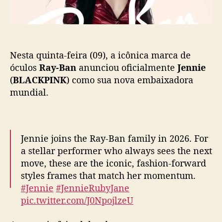
(
BLACKPINK
) como sua nova embaixadora
n
mundial.
i
e
(
B
Jennie joins the Ray-Ban family in 2026. For
L
a stellar performer who always sees the next
A
move, these are the iconic, fashion-forward
C
styles frames that match her momentum.
K
A parceria foi celebrada com postagens
P
#Jennie
#JennieRubyJane
I
especiais nas redes sociais da
Ray-Ban
. Para a
pic.twitter.com/J0NpojlzeU
N
marca,
Jennie
se alinha perfeitamente aos
K
— Ray-Ban (@ray_ban)
April 9, 2026
ideais da marca, principalmente quando
)
mistura, de forma bastante própria, o alto luxo
c
com o street style.
o
m
Jennie
afirmou que está muito feliz com a
o
parceria e que tudo aconteceu de forma
e
natural. “Para mim, confiança não é algo que
m