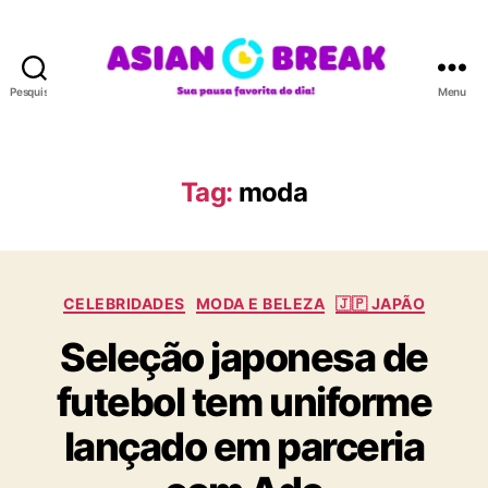
Pesquisar
Menu
A
S
I
A
Tag:
moda
N
B
R
E
C
A
CELEBRIDADES
MODA E BELEZA
🇯🇵 JAPÃO
a
K
Seleção japonesa de
t
e
futebol tem uniforme
g
o
lançado em parceria
r
i