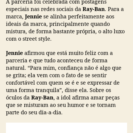
b
se grita; ela vem com o fato de se sentir
a
confortável com quem se é e se expressar de
i
uma forma tranquila”, disse ela. Sobre os
x
óculos da
Ray-Ban
, a idol afirma amar peças
a
que se misturam ao seu humor e se tornam
d
parte do seu dia-a-dia.
o
r
a
g
l
o
b
a
l
d
a
m
a
r
c