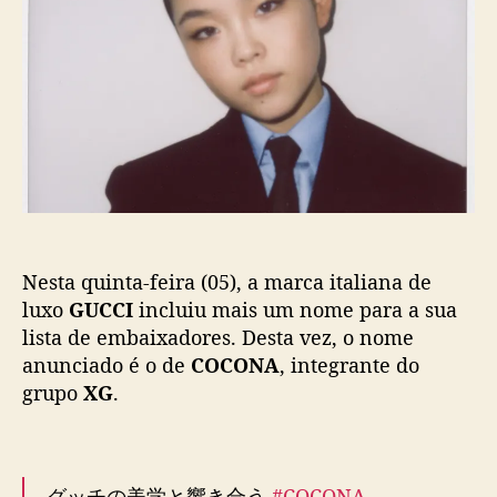
anunciado é o de
COCONA
, integrante do
d
grupo
XG
.
o
e
m
b
グッチの美学と響き合う
#COCONA
a
i
アーティストグループ
@XGOfficial_
x
の
a
COCONA​がグッチの新たなブランドアンバサダ
d
COCONA
tem atraído olhares de todo o mundo
ーに就任。その卓越した表現力で​、グッチの新
o
por suas performances vocais e de dança, além
たな物語を発信していきます。
r
de seu estilo único e pela forma como se
https://t.co/i8dpKnp2ie
d
expressa. Com o novo título,
COCONA
deve
pic.twitter.com/XzeoMe4gYz
a
compor a lista de famosos que participam de
G
— GUCCI JAPAN (@gucci_jp)
February 5,
eventos da
GUCCI
e de outras iniciativas da
U
2026
marca.
C
C
I