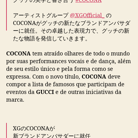
XGのCOCONA​が
新ブランドアンバサダーに就任​
圧倒的な表現力と独自のスタイルで国際的に高
Sobre sua indicação como novo embaixador da
い評価を得るアーティストCOCONAが、新たな
GUCCI
,
COCONA
diz que sempre se inspirou
ブランドアンバサダーとして、グッチの絶え間
na atitude da marca e em seus valores e
ない進化の旅に新たなエネルギーをもたらしま
história. “Me sinto honrado em ser um dos
す。​
#COCONA
https://t.co/w8YPTbYnGt
embaixadores da
GUCCI
. Daqui para frente,
pic.twitter.com/p489Qxaaer
quero trabalhar em parceria com a marca para
— GUCCI JAPAN (@gucci_jp)
February 5,
levar esses valores de uma forma nova e
2026
significativa”, disse o idol.
Fonte (
1
), (
2
), (
3
)
Imagens: GUCCI/X
Não retirar sem os devidos créditos.
COCONA
,
embaixador
,
Gucci
,
Japão
,
moda
T