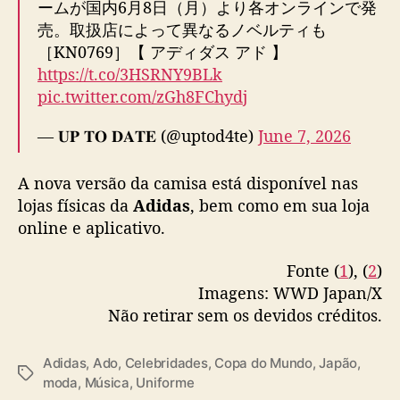
ーム​が国内6月8日（月）より各オンラインで発
d
売。取扱店によって異なるノベルティも
o
［KN0769］【 アディダス アド 】
https://t.co/3HSRNY9BLk
pic.twitter.com/zGh8FChydj
— 𝐔𝐏 𝐓𝐎 𝐃𝐀𝐓𝐄 (@uptod4te)
June 7, 2026
A nova versão da camisa está disponível nas
lojas físicas da
Adidas
, bem como em sua loja
online e aplicativo.
Fonte (
1
), (
2
)
Imagens: WWD Japan/X
Não retirar sem os devidos créditos.
Adidas
,
Ado
,
Celebridades
,
Copa do Mundo
,
Japão
,
T
moda
,
Música
,
Uniforme
a