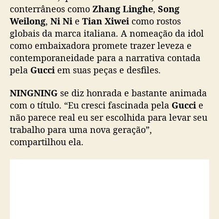
m
NINGNING
se diz honrada e bastante animada
b
com o título. “Eu cresci fascinada pela
a
Gucci
e
i
não parece real eu ser escolhida para levar seu
x
trabalho para uma nova geração”,
a
compartilhou ela.
d
o
r
a
d
a
G
u
c
c
i