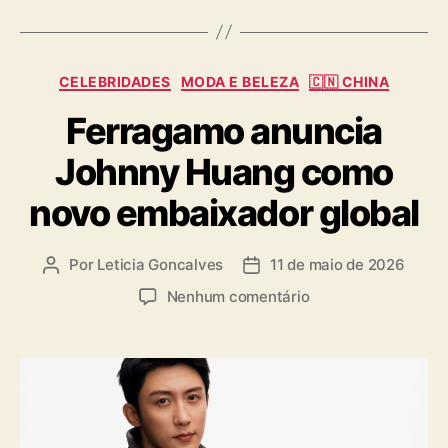
g
s
C
CELEBRIDADES
MODA E BELEZA
🇨🇳 CHINA
a
Ferragamo anuncia
t
e
Johnny Huang como
g
o
novo embaixador global
r
i
a
Por
Leticia Goncalves
11 de maio de 2026
A
D
s
u
a
e
Nenhum comentário
t
t
m
o
a
F
r
d
e
d
e
r
o
p
r
p
u
a
o
b