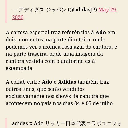
l
a
— アディダス ジャパン (@adidasJP)
May 29,
n
2026
ç
a
A camisa especial traz referências à
Ado
em
d
dois momentos: na parte dianteira, onde
o
e
podemos ver a icônica rosa azul da cantora, e
m
na parte traseira, onde uma imagem da
p
cantora vestida com o uniforme está
a
estampada.
r
c
A collab entre
Ado
e
Adidas
também traz
e
outros itens, que serão vendidos
r
exclusivamente nos shows da cantora que
i
a
acontecem no país nos dias 04 e 05 de julho.
c
o
m
adidas x Ado サッカー日本代表コラボユニフォ
A