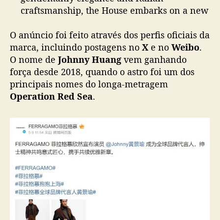
marca, incluindo postagens no
X
e no
Weibo
.
g
craftsmanship, the House embarks on a new
c
O nome de
Johnny Huang
vem ganhando
chapter of timeless elegance.
o
força desde 2018, quando o astro foi um dos
pic.twitter.com/ibhxibxtfF
m
principais nomes do longa-metragem
o
— FERRAGAMO (@Ferragamo)
May 11, 2026
Operation Red Sea
.
n
o
v
o
e
m
b
a
i
x
a
d
o
r
g
Segundo a marca,
Johnny Huang
incorpora