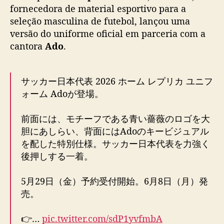
d
fornecedora de material esportivo para a
e
seleção masculina de futebol, lançou uma
f
versão do uniforme oficial em parceria com a
u
cantora
Ado
.
t
e
b
サッカー日本代表 2026 ホーム レプリカ ユニフ
o
ォーム Adoが登場。​
l
t
e
前面には、モチーフである青い薔薇のロゴを大
m
胆にあしらい、背面にはAdoのキービジュアル
u
を配した特別仕様。サッカー日本代表を力強く
n
後押しする一着。​
i
f
5月29日（金）予約受付開始。6月8日（月）発
o
売。​
r
m
e
👉…
pic.twitter.com/sdP1yvfmbA