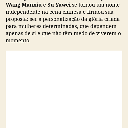
A parceria com
Angelababy
foi anunciada
com uma seleção de fotos postadas no perfil
oficial da
LE FAME
no
Weibo
. No
Instagram
,
os fãs podem conferir o editorial em alguns
perfis gerenciados por fãs.
Fonte (
1
), (
2
)
Imagens: LE FAME/Weibo
Não retirar sem os devidos créditos.
Angelababy
,
Celebridades
,
China
,
embaixadora
,