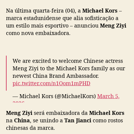
newest China Brand Ambassador.
y
pic.twitter.com/n1Oom1mPHD
i
Meng Ziyi
será embaixadora da
Michael Kors
c
— Michael Kors (@MichaelKors)
March 5,
o
na
China
, se unindo a
Tan Jianci
como rostos
m
2026
chinesas da marca.
o
n
A nomeação de
Meng Ziyi
ganhou postagens
o
especiais da
Michael Kors
em seus perfis no
v
Instagram
e no
X
. Na página da marca no
a
Weibo
, a atriz ganhou uma
postagem especial
,
e
com um vídeo onde ela aparece ao lado de
m
uma das novas bolsas da grife.
b
a
i
x
a
d
o
r