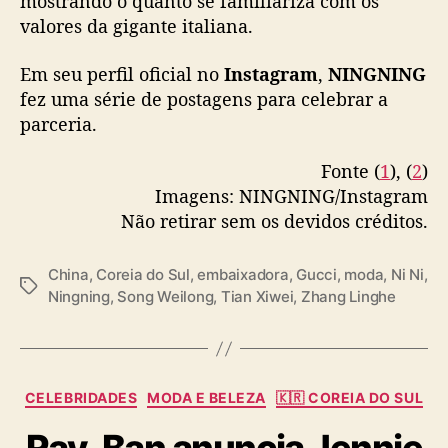
Fonte (
1
), (
2
)
Imagens: NINGNING/Instagram
Não retirar sem os devidos créditos.
China
,
Coreia do Sul
,
embaixadora
,
Gucci
,
moda
,
Ni Ni
,
T
Ningning
,
Song Weilong
,
Tian Xiwei
,
Zhang Linghe
a
g
s
C
CELEBRIDADES
MODA E BELEZA
🇰🇷 COREIA DO SUL
a
Ray-Ban anuncia Jennie
t
e
(BLACKPINK) como
g
o
embaixadora global da
r
i
marca
a
s