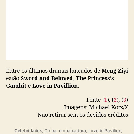
Fonte (
1
), (
2
), (
3
)
Imagens: Michael Kors/X
Não retirar sem os devidos créditos
Celebridades
,
China
,
embaixadora
,
Love in Pavilion
,
Meng Ziyi
,
Michael Kors
,
moda
,
Sword and Beloved
,
T
Tan Jianci
,
The Princess's Gambit
a
g
s
C
MODA E BELEZA
🇯🇵 JAPÃO
a
COCONA (XG) é
t
e
anunciado embaixador
g
o
da GUCCI
r
i
a
Por
Leticia Goncalves
5 de fevereiro de 2026
A
D