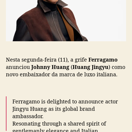
g
s
l
a
t
i
m
c
o
a
a
ç
n
ã
u
o
n
c
Nesta segunda-feira (11), a grife
Ferragamo
i
a
anunciou
Johnny Huang
(
Huang Jingyu
) como
J
novo embaixador da marca de luxo italiana.
o
h
n
n
Ferragamo is delighted to announce actor
y
Jingyu Huang as its global brand
H
ambassador.
u
Resonating through a shared spirit of
a
O anúncio foi feito através dos perfis oficiais da
gentlemanly elegance and Italian
n