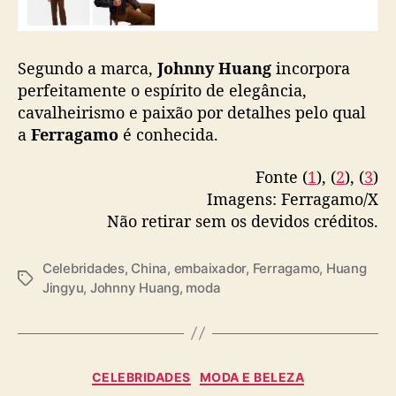
l
perfeitamente o espírito de elegância,
o
cavalheirismo e paixão por detalhes pelo qual
b
a
Ferragamo
é conhecida.
a
l
Fonte (
1
), (
2
), (
3
)
Imagens: Ferragamo/X
Não retirar sem os devidos créditos.
Celebridades
,
China
,
embaixador
,
Ferragamo
,
Huang
T
Jingyu
,
Johnny Huang
,
moda
a
g
s
C
CELEBRIDADES
MODA E BELEZA
a
NINGNING (aespa) é
t
e
anunciada como nova
g