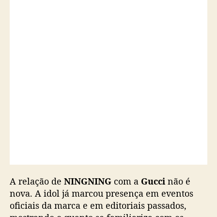
A relação de
NINGNING
com a
Gucci
não é
nova. A idol já marcou presença em eventos
oficiais da marca e em editoriais passados,
mostrando o quanto se familiariza com os
valores da gigante italiana.
Em seu perfil oficial no
Instagram
,
NINGNING
fez uma série de postagens para celebrar a
parceria.