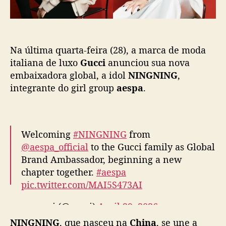
Na última quarta-feira (28), a marca de moda
)
é
italiana de luxo
Gucci
anunciou sua nova
a
embaixadora global, a idol
NINGNING
,
n
integrante do girl group
aespa
.
u
n
c
i
Welcoming
#NINGNING
from
a
@aespa_official
to the Gucci family as Global
d
Brand Ambassador, beginning a new
a
chapter together.
#aespa
c
NINGNING
, que nasceu na
China
, se une a
o
pic.twitter.com/MAI5S473AI
m
conterrâneos como
Zhang Linghe
,
Song
o
— gucci (@gucci)
April 29, 2026
Weilong
,
Ni Ni
e
Tian Xiwei
como rostos
n
globais da marca italiana. A nomeação da idol
o
como embaixadora promete trazer leveza e
v
contemporaneidade para a narrativa contada
a
pela
Gucci
em suas peças e desfiles.
e