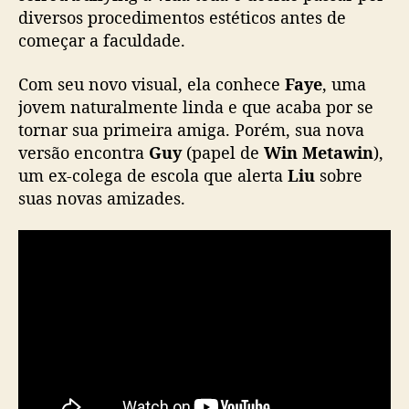
i
diversos procedimentos estéticos antes de
และ เวลา 22.30 น. ทาง Viu
#BeautyNewbie
e
começar a faculdade.
”
#GMMTV
@winmetawin
@baifernbahhhhh
,
@MisterGrtsp
@janeeeyeh
c
Com seu novo visual, ela conhece
Faye
, uma
pic.twitter.com/yGlNEsI6Oz
o
jovem naturalmente linda e que acaba por se
m
tornar sua primeira amiga. Porém, sua nova
— GMMTV (@GMMTV)
February 19, 2024
B
versão encontra
Guy
(papel de
Win Metawin
),
a
um ex-colega de escola que alerta
Liu
sobre
i
suas novas amizades.
f
e
r
n
P
i
m
c
h
a
n