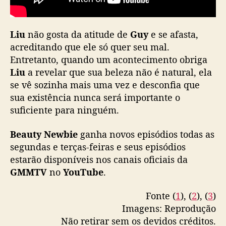
o
k
e
Liu
não gosta da atitude de
Guy
e se afasta,
W
acreditando que ele só quer seu mal.
i
Entretanto, quando um acontecimento obriga
n
Liu
a revelar que sua beleza não é natural, ela
M
se vê sozinha mais uma vez e desconfia que
e
sua existência nunca será importante o
t
a
suficiente para ninguém.
w
i
Beauty Newbie
ganha novos episódios todas as
n
segundas e terças-feiras e seus episódios
estarão disponíveis nos canais oficiais da
GMMTV
no
YouTube
.
Fonte (
1
), (
2
), (
3
)
Imagens: Reprodução
Não retirar sem os devidos créditos.