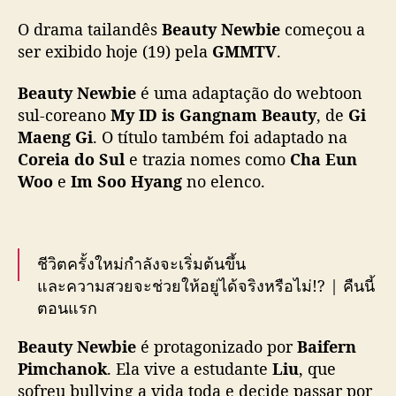
x
O drama tailandês
Beauty Newbie
começou a
i
b
ser exibido hoje (19) pela
GMMTV
.
i
ç
Beauty Newbie
é uma adaptação do webtoon
ã
sul-coreano
My ID is Gangnam Beauty
, de
Gi
o
Maeng Gi
. O título também foi adaptado na
d
Coreia do Sul
e trazia nomes como
Cha Eun
e
Woo
e
Im Soo Hyang
no elenco.
“
B
e
a
u
ชีวิตครั้งใหม่กำลังจะเริ่มต้นขึ้น
t
และความสวยจะช่วยให้อยู่ได้จริงหรือไม่!? | คืนนี้
y
ตอนแรก
N
e
Beauty Newbie
é protagonizado por
Baifern
"Beauty Newbie หัวใจไม่มีปลอม" 💐🤍
w
Pimchanok
. Ela vive a estudante
Liu
, que
ทุกวันจันทร์ – อังคาร เวลา 20.30 น. ทางช่อง
b
sofreu bullying a vida toda e decide passar por
GMM25