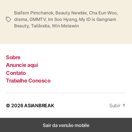
Baifern Pimchanok
,
Beauty Newbie
,
Cha Eun Woo
,
drama
,
GMMTV
,
Im Soo Hyang
,
My ID is Gangnam
T
Beauty
,
Tailândia
,
Win Metawin
a
g
s
Sobre
Anuncie aqui
Contato
Trabalhe Conosco
© 2026
ASIANBREAK
Subir
↑
Sair da versão mobile