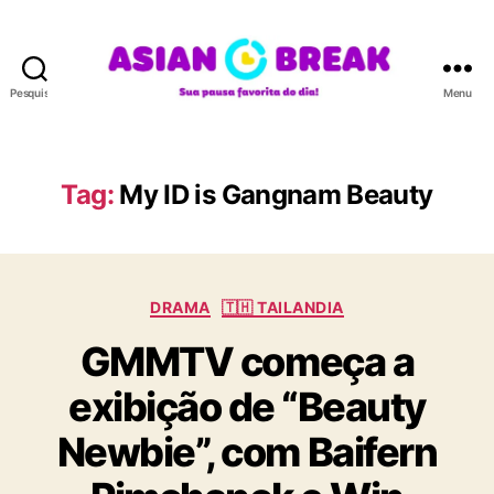
Pesquisar
Menu
A
S
I
A
Tag:
My ID is Gangnam Beauty
N
B
R
E
C
A
DRAMA
🇹🇭 TAILANDIA
a
K
GMMTV começa a
t
e
exibição de “Beauty
g
o
Newbie”, com Baifern
r
i