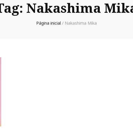
Tag:
Nakashima Mik
Página inicial
/
Nakashima Mika