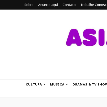
Sobre
Anuncie aqui
Contato
Trabalhe Conosc
ASIANBRE
Tudo sobre o entretenimento asiático.
CULTURA
MÚSICA
DRAMAS & TV SHO