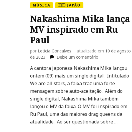
MÚSICA
🇯🇵 JAPÃO
Nakashima Mika lança
MV inspirado em Ru
Paul
por
Leticia Goncalves
atualizado em
10 de agosto
em
de 2023
Deixe um comentário
Nakashima
A cantora japonesa Nakashima Mika lançou
Mika
ontem (09) mais um single digital. Intitulado
lança
MV
We are all stars, a faixa traz uma forte
inspirado
mensagem sobre auto-aceitação. Além do
em
single digital, Nakashima Mika também
Ru
lançou o MV da faixa. O MV foi inspirado em
Paul
Ru Paul, uma das maiores drag queens da
atualidade. Ao ser questionada sobre …