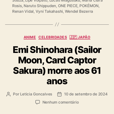
Souza
,
Lipe Volpato
,
Lucas Miagusuku
,
Maria Clara
a
Rosis
,
Naruto Shippuden
,
ONE PIECE
,
POKÉMON
,
g
Renan Vidal
,
Vyni Takahashi
,
Wendel Bezerra
s
C
ANIME
CELEBRIDADES
🇯🇵 JAPÃO
a
Emi Shinohara (Sailor
t
e
Moon, Card Captor
g
o
Sakura) morre aos 61
r
i
anos
a
s
Por
Leticia Goncalves
10 de setembro de 2024
A
D
u
a
e
Nenhum comentário
t
t
m
o
a
E