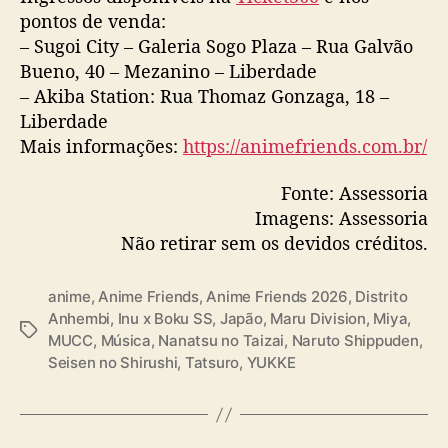
pontos de venda:
– Sugoi City – Galeria Sogo Plaza – Rua Galvão
Bueno, 40 – Mezanino – Liberdade
– Akiba Station: Rua Thomaz Gonzaga, 18 –
Liberdade
Mais informações:
https://animefriends.com.br/
Fonte: Assessoria
Imagens: Assessoria
Não retirar sem os devidos créditos.
anime
,
Anime Friends
,
Anime Friends 2026
,
Distrito
Anhembi
,
Inu x Boku SS
,
Japão
,
Maru Division
,
Miya
,
T
MUCC
,
Música
,
Nanatsu no Taizai
,
Naruto Shippuden
,
a
Seisen no Shirushi
,
Tatsuro
,
YUKKE
g
s