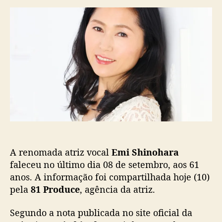
r
d
m
d
e
i
o
p
S
p
u
h
o
b
i
s
l
n
t
i
o
c
h
a
a
ç
r
ã
a
o
(
S
A renomada atriz vocal
Emi Shinohara
a
i
faleceu no último dia 08 de setembro, aos 61
l
anos. A informação foi compartilhada hoje (10)
o
pela
81 Produce
, agência da atriz.
r
M
Segundo a nota publicada no site oficial da
o