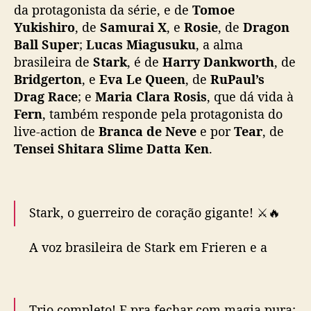
da protagonista da série, e de
Tomoe
Jacque é atriz, dubladora, produtora e
Yukishiro
, de
Samurai X
, e
Rosie
, de
Dragon
radialista. Além da elfa milenar, você pode
Ball Super
;
Lucas Miagusuku
, a alma
ouvi-la como Marina Thompson…
brasileira de
Stark
, é de
Harry Dankworth
, de
pic.twitter.com/aomLk5CKTS
Bridgerton
, e
Eva Le Queen
, de
RuPaul’s
— Anime Friends (@animefriends)
June 4,
Drag Race
; e
Maria Clara Rosis
, que dá vida à
2025
Fern
, também responde pela protagonista do
live-action de
Branca de Neve
e por
Tear
, de
Tensei Shitara Slime Datta Ken
.
Stark, o guerreiro de coração gigante! ⚔️🔥
A voz brasileira de Stark em Frieren e a
Jornada para o Além é do talentoso Lucas
Miagusuku, confirmado no Anime Friends
2025!
Trio completo! E pra fechar com magia pura: