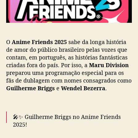
e
a
n
ç
d
ã
s
o
2
0
O
Anime Friends 2025
sabe da longa história
2
5
de amor do público brasileiro pelas vozes que
a
contam, em português, as histórias fantásticas
n
criadas fora do país. Por isso, a
Maru Division
u
preparou uma programação especial para os
n
fãs de dublagem com nomes consagrados como
c
Guilherme Briggs
e
Wendel Bezerra
.
i
a
l
i
🎤✨ Guilherme Briggs no Anime Friends
n
e
2025!
-
u