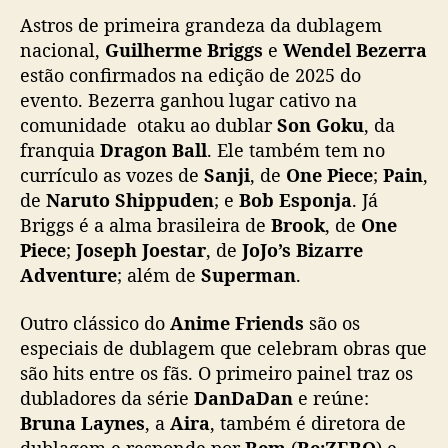
Ele está entre os maiores nomes da
p
Astros de primeira grandeza da dublagem
dublagem brasileira — e no domingo, dia 6
d
nacional,
Guilherme Briggs
e
Wendel Bezerra
de julho, vai estar AO VIVO no Auditório
e
estão confirmados na edição de 2025 do
Ultra, batendo um papo inesquecível com os
d
evento. Bezerra ganhou lugar cativo na
fãs e participando de meet & greet!
u
comunidade otaku ao dublar
Son Goku
, da
b
franquia
Dragon Ball
. Ele também tem no
l
🐉 Do poder psíquico de Mewtwo ao…
a
currículo as vozes de
Sanji
, de
One Piece
;
Pain
,
pic.twitter.com/kInloEO2H6
d
de
Naruto Shippuden
; e
Bob Esponja
. Já
o
— Anime Friends (@animefriends)
June 5,
Briggs é a alma brasileira de
Brook
, de
One
r
2025
Piece
;
Joseph Joestar
, de
JoJo’s Bizarre
e
Adventure
; além de
Superman
.
s
Outro clássico do
Anime Friends
são os
especiais de dublagem que celebram obras que
são hits entre os fãs. O primeiro painel traz os
dubladores da série
DanDaDan
e reúne:
Bruna Laynes
, a
Aira
, também é diretora de
dublagem e responde por
Rem
(
Re:ZERO
) e