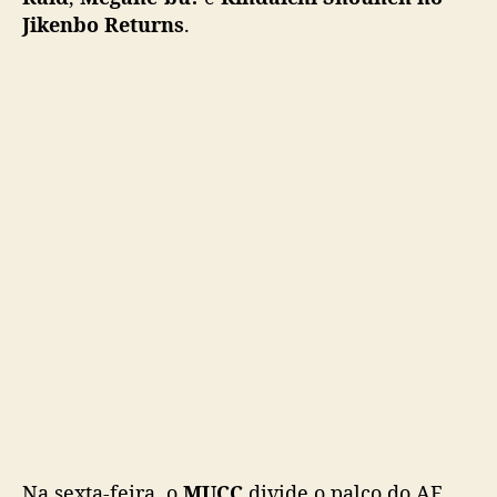
Jikenbo Returns
.
Na sexta-feira, o
MUCC
divide o palco do AF