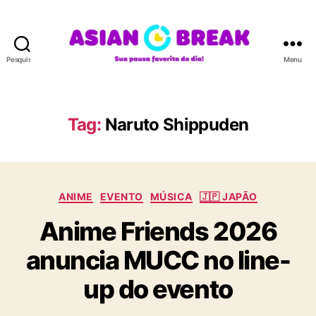
Pesquisar
Menu
A
S
I
A
Tag:
Naruto Shippuden
N
B
R
E
C
A
ANIME
EVENTO
MÚSICA
🇯🇵 JAPÃO
a
K
Anime Friends 2026
t
e
anuncia MUCC no line-
g
o
up do evento
r
i