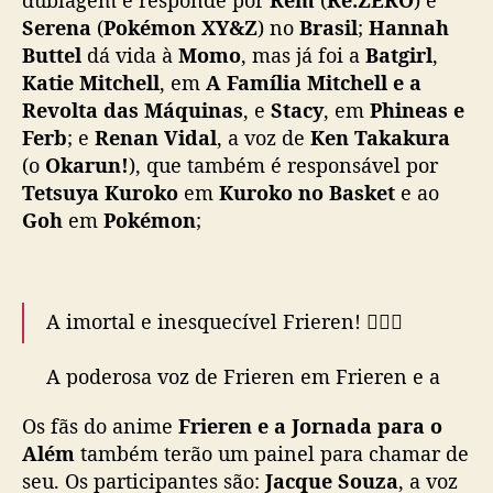
Serena
(
Pokémon XY&Z
) no
Brasil
;
Hannah
Buttel
dá vida à
Momo
, mas já foi a
Batgirl
,
Katie Mitchell
, em
A Família Mitchell
e a
Revolta das Máquinas
, e
Stacy
, em
Phineas e
Ferb
; e
Renan Vidal
, a voz de
Ken Takakura
(o
Okarun!
), que também é responsável por
Tetsuya Kuroko
em
Kuroko no Basket
e ao
Goh
em
Pokémon
;
A imortal e inesquecível Frieren! 🧝‍♀️✨
A poderosa voz de Frieren em Frieren e a
Jornada para o Além vem de Jacque Souza,
Os fãs do anime
Frieren e a Jornada para o
que estará com a gente no Anime Friends
Além
também terão um painel para chamar de
2025!
seu. Os participantes são:
Jacque Souza
, a voz