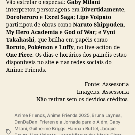
Vão estrelar o especial:
Gaby Milani
e que vão dividir com o público suas
interpretou personagens em
Divertidamente
,
histórias, desafios e conquistas no mundo da
Doroheroro
e
Excel Saga
;
Lipe Volpato
dublagem!
participou de obras como
Naruto Shippuden
,
My Hero Academia
e
God of War
; e
Vyni
Gaby Milani, Lipe Volpato e Vyni Takahashi
Takahashi
, que brilha em papéis como
se encontram no palco do Anime Friends
Boruto
,
Pokémon
e
Luffy
, no live-action de
para um…
pic.twitter.com/wD4rMIOpog
One Piece
. Os dias e horários dos painéis estão
— Anime Friends (@animefriends)
June 5,
disponíveis no site e nas redes sociais do
2025
Anime Friends.
Fonte: Assessoria
Imagens: Assessoria
Não retirar sem os devidos créditos.
Anime Friends
,
Anime Friends 2025
,
Bruna Laynes
,
DanDaDan
,
Frieren e a Jornada para o Além
,
Gaby
Milani
,
Guilherme Briggs
,
Hannah Buttel
,
Jacque
T