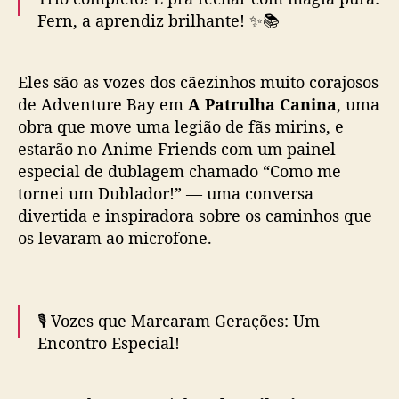
Fern, a aprendiz brilhante! ✨📚
Lucas é ator, dublador, apresentador e
publicitário. Além de Stark, ele dá voz a
A querida Maria Clara Rosis é quem dá vida
personagens como Pervi…
Eles são as vozes dos cãezinhos muito corajosos
à Fern em Frieren e a Jornada para o Além,
pic.twitter.com/rrOoqg1Aui
de Adventure Bay em
A Patrulha Canina
, uma
e estará conosco no Anime Friends 2025!
obra que move uma legião de fãs mirins, e
— Anime Friends (@animefriends)
June 4,
estarão no Anime Friends com um painel
Maria Clara é atriz, cantora e dubladora, e
2025
especial de dublagem chamado “Como me
sua voz está em personagens…
tornei um Dublador!” — uma conversa
pic.twitter.com/fRh4lya1nx
divertida e inspiradora sobre os caminhos que
— Anime Friends (@animefriends)
June 5,
os levaram ao microfone.
2025
🎙️ Vozes que Marcaram Gerações: Um
Encontro Especial!
Três vozes que você com certeza já ouviu —