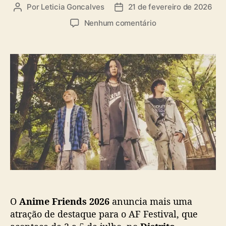
a
Por
Leticia Goncalves
21 de fevereiro de 2026
A
D
s
u
a
e
Nenhum comentário
t
t
m
o
a
A
r
d
n
d
e
i
o
p
m
p
u
e
o
b
F
s
l
r
t
i
i
c
e
a
n
ç
d
ã
s
o
2
0
O
Anime Friends 2026
anuncia mais uma
2
6
atração de destaque para o AF Festival, que
a