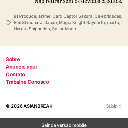
Não retirar sem os devidos créditos.
m
o
r
81 Produce
,
anime
,
Card Captor Sakura
,
Celebridades
,
r
Emi Shinohara
,
Japão
,
Magic Knight Rayearth
,
morte
,
T
e
Naruto Shippuden
,
Sailor Moon
a
a
g
o
s
s
6
1
Sobre
a
Anuncie aqui
n
Contato
o
Trabalhe Conosco
s
© 2026
ASIANBREAK
Subir
↑
Sair da versão mobile