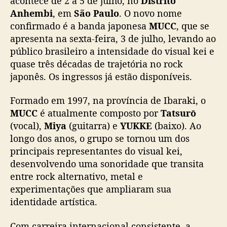
acontece de 2 a 5 de julho, no
Distrito
n
Anhembi
, em
São Paulo
. O novo nome
u
confirmado é a banda japonesa
MUCC
, que se
n
apresenta na sexta-feira, 3 de julho, levando ao
c
público brasileiro a intensidade do visual kei e
i
quase três décadas de trajetória no rock
a
M
japonês. Os ingressos já estão disponíveis.
U
C
Formado em 1997, na província de Ibaraki, o
C
MUCC
é atualmente composto por
Tatsurō
n
(vocal),
Miya
(guitarra) e
YUKKE
(baixo). Ao
o
longo dos anos, o grupo se tornou um dos
l
principais representantes do visual kei,
i
desenvolvendo uma sonoridade que transita
n
e
entre rock alternativo, metal e
-
experimentações que ampliaram sua
u
identidade artística.
p
d
Com carreira internacional consistente, a