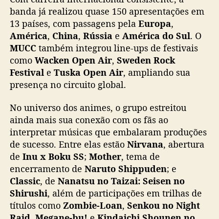
o
banda já realizou quase 150 apresentações em
e
13 países, com passagens pela
Europa
,
v
América
,
China
,
Rússia
e
América do Sul
. O
e
n
MUCC
também integrou line-ups de festivais
t
como
Wacken Open Air
,
Sweden Rock
o
Festival
e
Tuska Open Air
, ampliando sua
presença no circuito global.
No universo dos animes, o grupo estreitou
ainda mais sua conexão com os fãs ao
interpretar músicas que embalaram produções
de sucesso. Entre elas estão
Nirvana
, abertura
de
Inu x Boku SS
;
Mother
, tema de
encerramento de
Naruto Shippuden
; e
Classic
, de
Nanatsu no Taizai: Seisen no
Shirushi
, além de participações em trilhas de
títulos como
Zombie-Loan
,
Senkou no Night
Raid
,
Megane-bu!
e
Kindaichi Shounen no