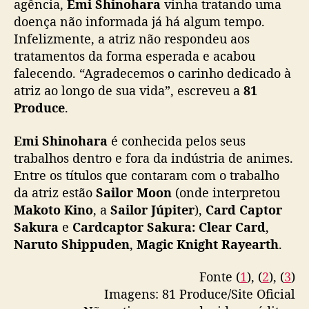
agência,
Emi Shinohara
vinha tratando uma
o
doença não informada já há algum tempo.
n
Infelizmente, a atriz não respondeu aos
,
C
tratamentos da forma esperada e acabou
a
falecendo. “Agradecemos o carinho dedicado à
r
atriz ao longo de sua vida”, escreveu a
81
d
Produce
.
C
a
Emi Shinohara
é conhecida pelos seus
p
trabalhos dentro e fora da indústria de animes.
t
Entre os títulos que contaram com o trabalho
o
r
da atriz estão
Sailor Moon
(onde interpretou
S
Makoto Kino
, a
Sailor Júpiter
),
Card Captor
a
Sakura
e
Cardcaptor Sakura: Clear Card
,
k
Naruto Shippuden
,
Magic Knight Rayearth
.
u
r
Fonte (
1
), (
2
), (
3
)
a
Imagens: 81 Produce/Site Oficial
)