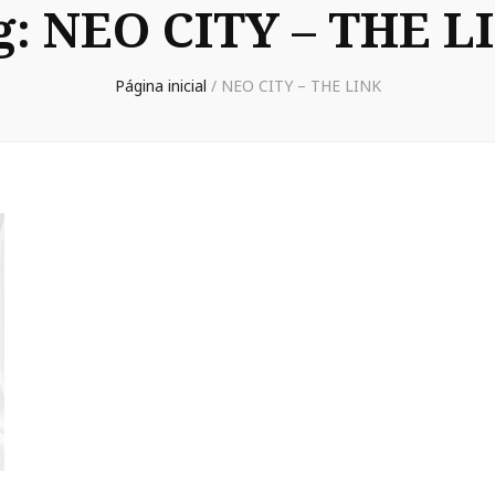
g:
NEO CITY – THE L
Página inicial
/
NEO CITY – THE LINK