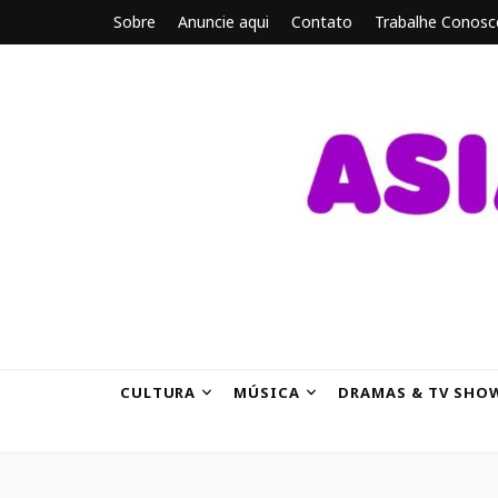
Sobre
Anuncie aqui
Contato
Trabalhe Conosc
ASIANBRE
Tudo sobre o entretenimento asiático.
CULTURA
MÚSICA
DRAMAS & TV SHO