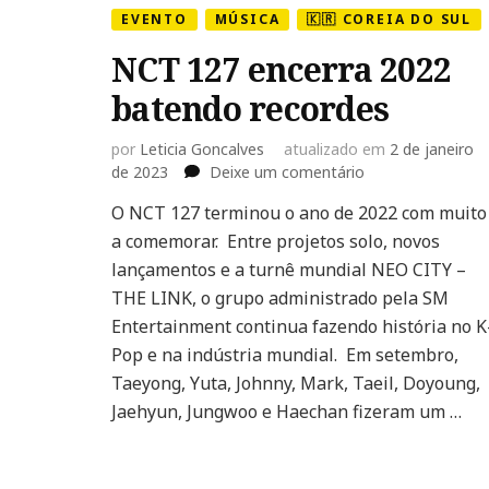
EVENTO
MÚSICA
🇰🇷 COREIA DO SUL
NCT 127 encerra 2022
batendo recordes
por
Leticia Goncalves
atualizado em
2 de janeiro
em
de 2023
Deixe um comentário
NCT
O NCT 127 terminou o ano de 2022 com muito
127
a comemorar. Entre projetos solo, novos
encerra
2022
lançamentos e a turnê mundial NEO CITY –
batendo
THE LINK, o grupo administrado pela SM
recordes
Entertainment continua fazendo história no K
Pop e na indústria mundial. Em setembro,
Taeyong, Yuta, Johnny, Mark, Taeil, Doyoung,
Jaehyun, Jungwoo e Haechan fizeram um …