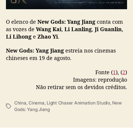
a
i
l
O elenco de
New Gods: Yang Jiang
conta com
e
r
as vozes de
Wang Kai
,
Li Lanling
,
Ji Guanlin
,
Li Lihong
e
Zhao Yi
.
New Gods: Yang Jiang
estreia nos cinemas
chineses em 19 de agosto.
Fonte (
1
), (
2
)
Imagens: reprodução
Não retirar sem os devidos créditos.
China
,
Cinema
,
Light Chaser Animation Studio
,
New
T
Gods: Yang Jiang
a
g
s