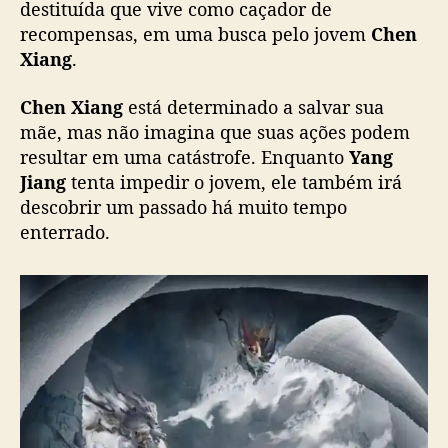
i
destituída que vive como caçador de
s
recompensas, em uma busca pelo jovem
Chen
t
Xiang
.
a
p
Chen Xiang
está determinado a salvar sua
a
mãe, mas não imagina que suas ações podem
r
resultar em uma catástrofe. Enquanto
Yang
a
o
Jiang
tenta impedir o jovem, ele também irá
d
descobrir um passado há muito tempo
i
enterrado.
a
1
9
,
a
n
i
m
a
ç