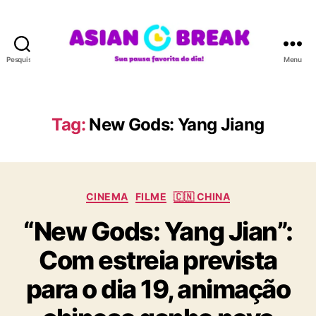
Pesquisar
Menu
A
S
I
A
Tag:
New Gods: Yang Jiang
N
B
R
E
C
A
CINEMA
FILME
🇨🇳 CHINA
a
K
“New Gods: Yang Jian”:
t
e
Com estreia prevista
g
o
para o dia 19, animação
r
i