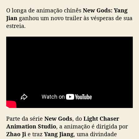
J
O longa de animação chinês
New Gods: Yang
i
a
Jian
ganhou um novo trailer às vésperas de sua
n
estreia.
”
:
C
o
m
e
s
t
r
e
i
a
p
Parte da série
New Gods
, do
Light Chaser
r
Animation Studio
, a animação é dirigida por
e
v
Zhao Ji
e traz
Yang Jiang
, uma divindade