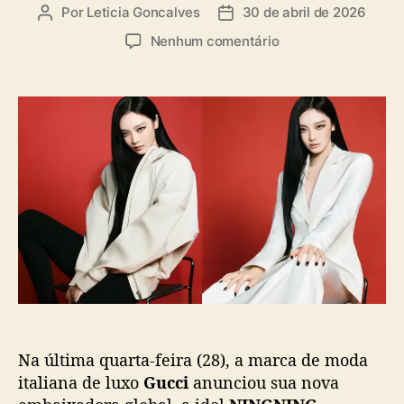
a
Por
Leticia Goncalves
30 de abril de 2026
A
D
s
u
a
e
Nenhum comentário
t
t
m
o
a
N
r
d
I
d
e
N
o
p
G
p
u
N
o
b
I
s
l
N
t
i
G
c
(
a
a
ç
e
ã
s
o
p
a
Na última quarta-feira (28), a marca de moda
)
é
italiana de luxo
Gucci
anunciou sua nova
a