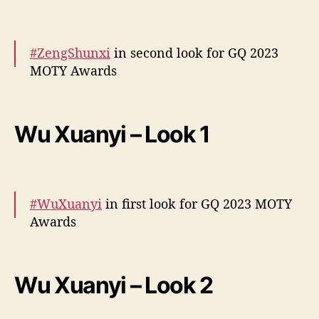
— cdrama tweets (@dramapotatoe)
December 7, 2023
#ZengShunxi
in second look for GQ 2023
MOTY Awards
More –
https://t.co/WQmTQAJWxC
pic.twitter.com/jpnI0NsUAe
Wu Xuanyi – Look 1
— cdrama tweets (@dramapotatoe)
December 7, 2023
#WuXuanyi
in first look for GQ 2023 MOTY
Awards
More –
https://t.co/uUQqVFK0Ls
pic.twitter.com/s5EUi6HgMc
Wu Xuanyi – Look 2
— cdrama tweets (@dramapotatoe)