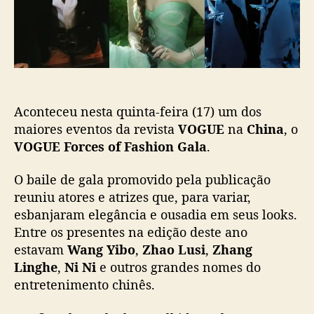
o
c
,
a
Z
ç
h
ã
a
o
o
L
Aconteceu nesta quinta-feira (17) um dos
u
s
maiores eventos da revista
VOGUE
na
China
, o
i
VOGUE Forces of Fashion Gala
.
,
Z
O baile de gala promovido pela publicação
h
reuniu atores e atrizes que, para variar,
a
esbanjaram elegância e ousadia em seus looks.
n
Entre os presentes na edição deste ano
g
estavam
Wang Yibo
,
Zhao Lusi
,
Zhang
L
i
Linghe
,
Ni Ni
e outros grandes nomes do
n
entretenimento chinês.
g
h