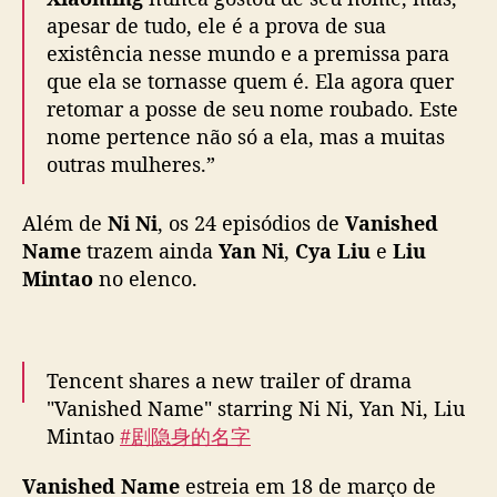
n
apesar de tudo, ele é a prova de sua
o
existência nesse mundo e a premissa para
d
e
que ela se tornasse quem é. Ela agora quer
p
retomar a posse de seu nome roubado. Este
e
nome pertence não só a ela, mas a muitas
s
outras mulheres.”
o
c
Além de
Ni Ni
, os 24 episódios de
Vanished
o
m
Name
trazem ainda
Yan Ni
,
Cya Liu
e
Liu
N
Mintao
no elenco.
i
N
i
,
Tencent shares a new trailer of drama
Y
"Vanished Name" starring Ni Ni, Yan Ni, Liu
a
Mintao
#剧隐身的名字
n
pic.twitter.com/bNSt0uOq7Q
N
Vanished Name
estreia em 18 de março de
i