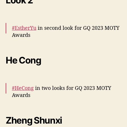
Look 2
#EstherYu
in second look for GQ 2023 MOTY
Awards
More –
https://t.co/Y3PbVXwtGc
#yushuxin
pic.twitter.com/sbZES5gBAk
He Cong
— cdrama tweets (@dramapotatoe)
December 7, 2023
#HeCong
in two looks for GQ 2023 MOTY
Awards
More –
https://t.co/IWmAR6Mw7K
https://t.co/ozI13kf
Zheng Shunxi
JfF
pic.twitter.com/kXeSYU861w