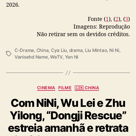
— Ni Ni 倪妮 (@ninivarchive)
June 23, 2025
2026.
,
C
Fonte (
1
), (
2
), (
3
)
y
a
Imagens: Reprodução
L
Não retirar sem os devidos créditos.
i
u
C-Drama
,
China
,
Cya Liu
,
drama
,
Liu Mintao
,
Ni Ni
,
e
T
Vanisehd Name
,
WeTV
,
Yan Ni
L
a
i
g
u
s
M
i
C
CINEMA
FILME
🇨🇳 CHINA
n
a
t
Com NiNi, Wu Lei e Zhu
t
a
e
Yilong, “Dongji Rescue”
o
g
o
estreia amanhã e retrata
r
i