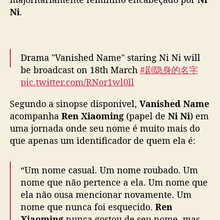
a
Ni
.
m
e
”
t
Drama "Vanished Name" staring Ni Ni will
r
be broadcast on 18th March
#剧隐身的名字
a
pic.twitter.com/RNor1wl0ll
z
e
— Ni Ni 倪妮 (@ninivarchive)
March 13,
l
Segundo a sinopse disponível,
Vanished Name
e
2026
acompanha
Ren Xiaoming
(papel de
Ni Ni
) em
n
uma jornada onde seu nome é muito mais do
c
que apenas um identificador de quem ela é:
o
f
e
“Um nome casual. Um nome roubado. Um
m
nome que não pertence a ela. Um nome que
i
ela não ousa mencionar novamente. Um
n
nome que nunca foi esquecido.
Ren
i
Xiaoming
nunca gostou de seu nome, mas,