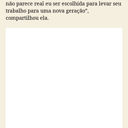
i
não parece real eu ser escolhida para levar seu
x
trabalho para uma nova geração”,
a
compartilhou ela.
d
o
r
a
d
a
G
u
c
c
i