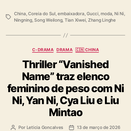
China
,
Coreia do Sul
,
embaixadora
,
Gucci
,
moda
,
Ni Ni
,
T
Ningning
,
Song Weilong
,
Tian Xiwei
,
Zhang Linghe
a
g
s
C
C-DRAMA
DRAMA
🇨🇳 CHINA
a
Thriller “Vanished
t
e
Name” traz elenco
g
o
feminino de peso com Ni
r
i
Ni, Yan Ni, Cya Liu e Liu
a
s
Mintao
Por
Leticia Goncalves
13 de março de 2026
A
D