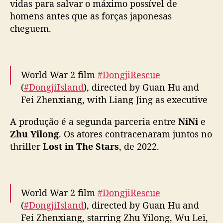
vidas para salvar o máximo possível de
~11 Jun 2025~
pic.twitter.com/lQUs57h9wd
s
homens antes que as forças japonesas
c
— fkshi (@FKShi)
June 11, 2025
cheguem.
u
e
”
e
s
World War 2 film
#DongjiRescue
t
(
#DongjiIsland
), directed by Guan Hu and
r
Fei Zhenxiang, with Liang Jing as executive
e
producer, starring Zhu Yilong, Wu Lei, and
i
A produção é a segunda parceria entre
NiNi
e
Ni Ni, shares behind the scenes pics ahead
a
Zhu Yilong
. Os atores contracenaram juntos no
of August 8 release in theaters
#东极岛
a
thriller
Lost in The Stars
, de 2022.
pic.twitter.com/Yd54iIKFYZ
m
a
— cdrama tweets (@dramapotatoe)
July 17,
n
h
2025
World War 2 film
#DongjiRescue
ã
e
(
#DongjiIsland
), directed by Guan Hu and
r
Fei Zhenxiang, starring Zhu Yilong, Wu Lei,