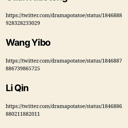
i
o
n
https://twitter.com/dramapotatoe/status/1846888
G
928328233029
a
l
a
Wang Yibo
”
https://twitter.com/dramapotatoe/status/1846887
886739865725
Li Qin
https://twitter.com/dramapotatoe/status/1846886
880211882011