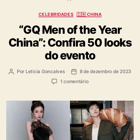
C
CELEBRIDADES
🇨🇳 CHINA
a
“GQ Men of the Year
t
e
China”: Confira 50 looks
g
o
do evento
r
i
a
Por
Leticia Goncalves
8 de dezembro de 2023
A
D
s
u
a
e
1 comentário
t
t
m
o
a
“
r
d
G
d
e
Q
o
p
M
p
u
e
o
b
n
s
l
o