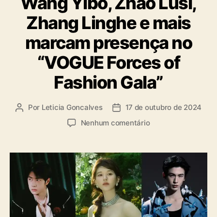
Wang Yibo, Zhao Lusi,
e
e
Zhang Linghe e mais
g
g
o
u
marcam presença no
r
n
i
d
“VOGUE Forces of
a
a
s
G
Fashion Gala”
u
e
r
Por
Leticia Goncalves
17 de outubro de 2024
A
D
r
u
a
e
Nenhum comentário
a
t
t
m
o
a
W
r
d
a
d
e
n
o
p
g
p
u
Y
o
b
i
s
l
b
t
i