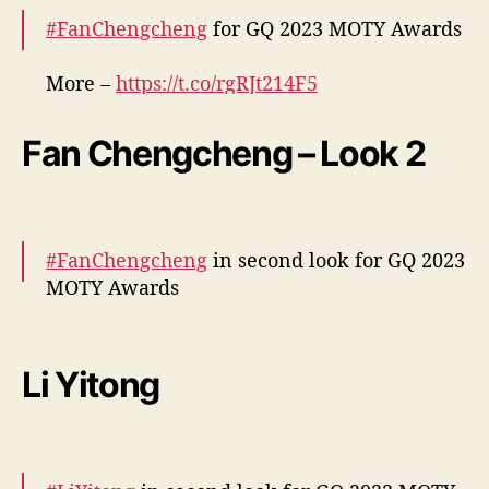
#FanChengcheng
for GQ 2023 MOTY Awards
More –
https://t.co/rgRJt214F5
pic.twitter.com/TJWBzQy877
Fan Chengcheng – Look 2
— cdrama tweets (@dramapotatoe)
December 7, 2023
#FanChengcheng
in second look for GQ 2023
MOTY Awards
More –
https://t.co/HvXConexHr
pic.twitter.com/EN3oKNlS3b
Li Yitong
— cdrama tweets (@dramapotatoe)
December 7, 2023