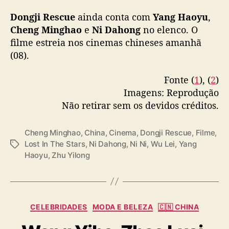
e
and Ni Ni, + special lead Chen Minghao, sp
t
Dongji Rescue
ainda conta com
Yang Haoyu
,
app by Yang Haoyu & Ni Dahong, shares
r
Cheng Minghao
e
Ni Dahong
no elenco. O
posters ahead of August 8 release in theaters
a
filme estreia nos cinemas chineses amanhã
#东极岛
pic.twitter.com/CRBKMtUau2
t
(08).
a
— cdrama tweets (@dramapotatoe)
June 11,
h
2025
Fonte (
1
), (
2
)
i
Imagens: Reprodução
s
t
Não retirar sem os devidos créditos.
ó
r
Cheng Minghao
,
China
,
Cinema
,
Dongji Rescue
,
Filme
,
i
Lost In The Stars
,
Ni Dahong
,
Ni Ni
,
Wu Lei
,
Yang
T
a
Haoyu
,
Zhu Yilong
a
r
g
e
s
a
l
C
d
CELEBRIDADES
MODA E BELEZA
🇨🇳 CHINA
a
a
t
S