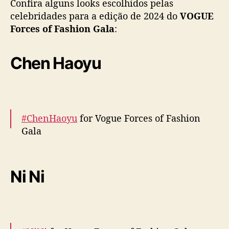
Confira alguns looks escolhidos pelas
e
celebridades para a edição de 2024 do
VOGUE
e
Forces of Fashion Gala
:
m
a
i
Chen Haoyu
s
m
a
r
c
#ChenHaoyu
for Vogue Forces of Fashion
a
Gala
m
p
r
More –
https://t.co/WghGlpSI8Q
e
pic.twitter.com/dORCE2MHmz
Ni Ni
s
e
— cdrama tweets (@dramapotatoe)
October
n
17, 2024
ç
a