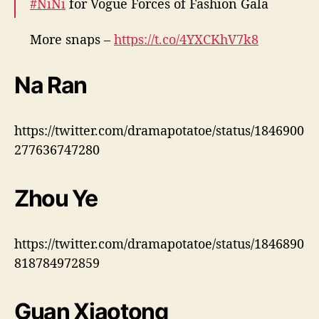
#NiNi
for Vogue Forces of Fashion Gala
n
o
More snaps –
https://t.co/4YXCKhV7k8
“
V
pic.twitter.com/Nq1PLjiQd6
O
Na Ran
G
— cdrama tweets (@dramapotatoe)
October
U
17, 2024
E
https://twitter.com/dramapotatoe/status/1846900
F
o
277636747280
r
c
Zhou Ye
e
s
o
f
https://twitter.com/dramapotatoe/status/1846890
F
818784972859
a
s
h
Guan Xiaotong