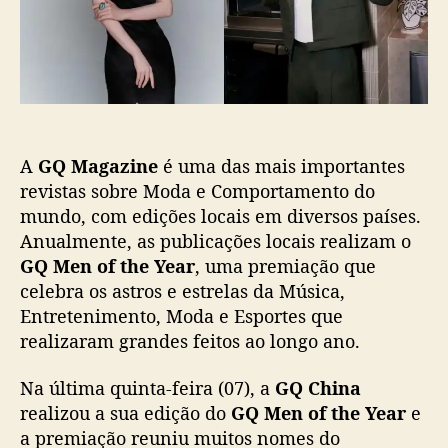
t
i
f
c
t
a
h
ç
e
ã
Y
o
e
a
A
GQ Magazine
é uma das mais importantes
r
C
revistas sobre Moda e Comportamento do
h
mundo, com edições locais em diversos países.
i
Anualmente, as publicações locais realizam o
n
GQ Men of the Year
, uma premiação que
a
celebra os astros e estrelas da Música,
”
Entretenimento, Moda e Esportes que
:
realizaram grandes feitos ao longo ano.
C
o
n
Na última quinta-feira (07), a
GQ China
f
realizou a sua edição do
GQ Men of the Year
e
i
a premiação reuniu muitos nomes do