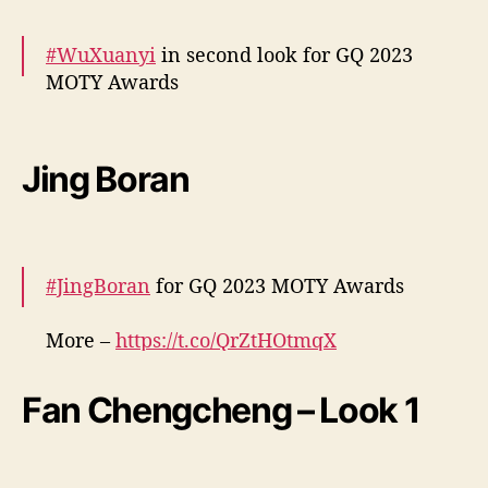
December 7, 2023
#WuXuanyi
in second look for GQ 2023
MOTY Awards
More –
https://t.co/r6zloCnHp2
pic.twitter.com/fsR3BvjKyl
Jing Boran
— cdrama tweets (@dramapotatoe)
December 7, 2023
#JingBoran
for GQ 2023 MOTY Awards
More –
https://t.co/QrZtHOtmqX
pic.twitter.com/e5P9bsGacP
Fan Chengcheng – Look 1
— cdrama tweets (@dramapotatoe)
December 7, 2023