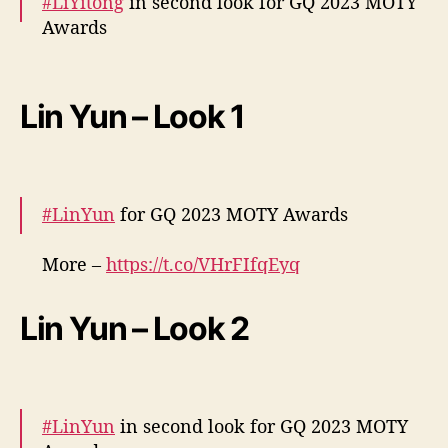
#LiYitong
in second look for GQ 2023 MOTY
Awards
More –
https://t.co/15wczcMZXV
#李一桐
pic.twitter.com/Z7eLO4900T
Lin Yun – Look 1
— cdrama tweets (@dramapotatoe)
December 7, 2023
#LinYun
for GQ 2023 MOTY Awards
More –
https://t.co/VHrFIfqEyq
pic.twitter.com/nGRQJZRPJR
Lin Yun – Look 2
— cdrama tweets (@dramapotatoe)
December 7, 2023
#LinYun
in second look for GQ 2023 MOTY