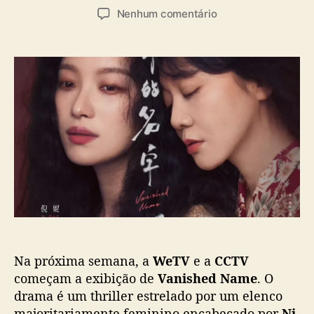
u
a
e
Nenhum comentário
t
t
m
o
a
T
r
d
h
d
e
r
o
p
i
p
u
l
o
b
l
s
l
e
t
i
r
c
“
a
V
ç
a
ã
n
o
i
s
Na próxima semana, a
WeTV
e a
CCTV
h
e
começam a exibição de
Vanished Name
. O
d
drama é um thriller estrelado por um elenco
N
majoritariamente feminino encabeçado por
Ni