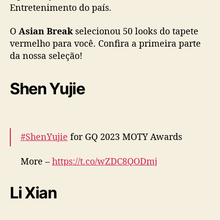
r
Entretenimento do país.
a
5
O
Asian Break
selecionou 50 looks do tapete
0
vermelho para você. Confira a primeira parte
l
da nossa seleção!
o
o
k
Shen Yujie
s
d
o
e
v
#ShenYujie
for GQ 2023 MOTY Awards
e
n
More –
https://t.co/wZDC8QODmj
t
pic.twitter.com/7VuGBnNBrD
o
Li Xian
— cdrama tweets (@dramapotatoe)
December 7, 2023