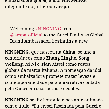
embaixadora global, a idol
NINGNING
,
n
integrante do girl group
aespa
.
u
n
c
i
Welcoming
#NINGNING
from
a
@aespa_official
to the Gucci family as Global
d
Brand Ambassador, beginning a new
a
chapter together.
#aespa
c
NINGNING
, que nasceu na
China
, se une a
o
pic.twitter.com/MAI5S473AI
m
conterrâneos como
Zhang Linghe
,
Song
o
— gucci (@gucci)
April 29, 2026
Weilong
,
Ni Ni
e
Tian Xiwei
como rostos
n
globais da marca italiana. A nomeação da idol
o
como embaixadora promete trazer leveza e
v
contemporaneidade para a narrativa contada
a
pela
Gucci
em suas peças e desfiles.
e
m
NINGNING
se diz honrada e bastante animada
b
com o título. “Eu cresci fascinada pela
a
Gucci
e