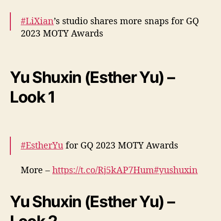
#LiXian
’s studio shares more snaps for GQ
2023 MOTY Awards
More –
https://t.co/gyFD2AMp5W
pic.twitter.com/jO2hASOoq7
Yu Shuxin (Esther Yu) –
— cdrama tweets (@dramapotatoe)
Look 1
December 7, 2023
#EstherYu
for GQ 2023 MOTY Awards
More –
https://t.co/Rj5kAP7Hum
#yushuxin
pic.twitter.com/0pWKDHpGW2
Yu Shuxin (Esther Yu) –
— cdrama tweets (@dramapotatoe)
December 7, 2023