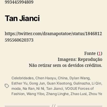
993445994809
Tan Jianci
https://twitter.com/dramapotatoe/status/1846812
595560620373
Fonte (
1
)
Imagens: Reprodução
Não retirar sem os devidos créditos.
Celebridades
,
Chen Haoyu
,
China
,
Dylan Wang
,
Esther Yu
,
Gong Jun
,
Guan Xiaotong
,
Gulinazha
,
Li Qin
,
T
moda
,
Na Ran
,
Ni Ni
,
Tan Jianci
,
VOGUE Forces of
a
Fashion
,
Wang Yibo
,
Zhang Linghe
,
Zhao Lusi
,
Zhou Ye
g
s