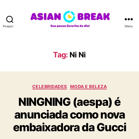
Pesquisar
Menu
A
S
I
A
Tag:
Ni Ni
N
B
R
E
C
A
CELEBRIDADES
MODA E BELEZA
a
K
NINGNING (aespa) é
t
e
anunciada como nova
g
o
embaixadora da Gucci
r
i