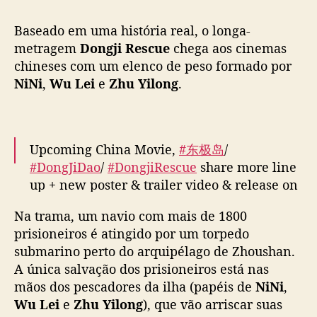
e
Baseado em uma história real, o longa-
Z
h
metragem
Dongji Rescue
chega aos cinemas
u
chineses com um elenco de peso formado por
Y
NiNi
,
Wu Lei
e
Zhu Yilong
.
i
l
o
n
Upcoming China Movie,
#东极岛
/
g
#DongJiDao
/
#DongjiRescue
share more line
,
up + new poster & trailer video & release on
“
theatre start from 08 August 2025.
D
Na trama, um navio com mais de 1800
o
https://t.co/5I45hlKkty
n
prisioneiros é atingido por um torpedo
g
submarino perto do arquipélago de Zhoushan.
Cast:
#ZhuYiLong
#WuLei
(
#LeoWu
)
#NiNi
(
#
j
A única salvação dos prisioneiros está nas
倪妮
#NiNi倪妮
)
#YangHaoYu
#ChenMingHao
i
mãos dos pescadores da ilha (papéis de
NiNi
,
etc
R
Wu Lei
e
Zhu Yilong
), que vão arriscar suas
e