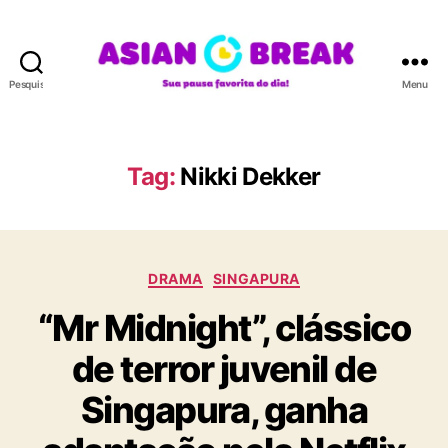
Pesquisar
Menu
A
S
I
A
Tag:
Nikki Dekker
N
B
R
E
C
A
DRAMA
SINGAPURA
a
K
“Mr Midnight”, clássico
t
e
de terror juvenil de
g
o
Singapura, ganha
r
i