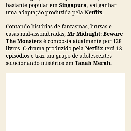
á
bastante popular em
Singapura
, vai ganhar
s
uma adaptação produzida pela
Netflix
.
s
i
Contando histórias de fantasmas, bruxas e
c
casas mal-assombradas,
Mr Midnight: Beware
o
The Monsters
é composta atualmente por 128
d
livros. O drama produzido pela
Netflix
terá 13
e
episódios e traz um grupo de adolescentes
t
e
solucionando mistérios em
Tanah Merah.
r
r
o
r
j
u
v
e
n
i