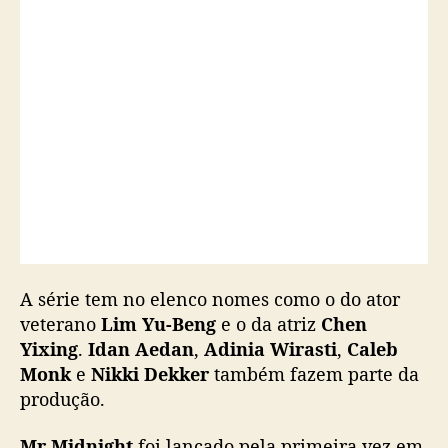
l
d
e
S
i
n
g
a
p
u
r
a
,
g
A série tem no elenco nomes como o do ator
a
veterano
Lim Yu-Beng
e o da atriz
Chen
n
Yixing
.
Idan Aedan
,
Adinia Wirasti
,
Caleb
h
Monk
e
Nikki Dekker
também fazem parte da
a
produção.
a
d
Mr Midnight
foi lançado pela primeira vez em
a