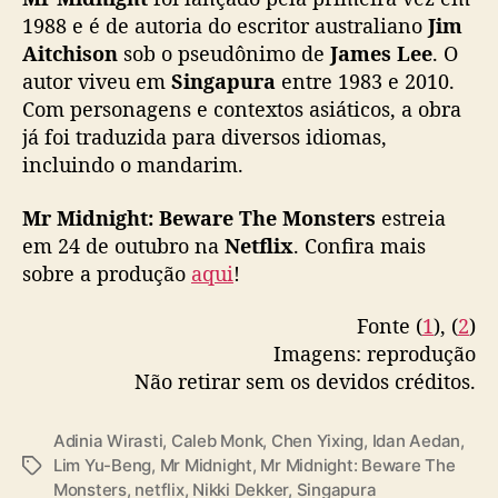
p
1988 e é de autoria do escritor australiano
Jim
t
Aitchison
sob o pseudônimo de
James Lee
. O
a
autor viveu em
Singapura
entre 1983 e 2010.
ç
Com personagens e contextos asiáticos, a obra
ã
já foi traduzida para diversos idiomas,
o
incluindo o mandarim.
p
e
Mr Midnight: Beware The Monsters
estreia
l
a
em 24 de outubro na
Netflix
. Confira mais
N
sobre a produção
aqui
!
e
t
Fonte (
1
), (
2
)
f
Imagens: reprodução
l
Não retirar sem os devidos créditos.
i
x
Adinia Wirasti
,
Caleb Monk
,
Chen Yixing
,
Idan Aedan
,
Lim Yu-Beng
,
Mr Midnight
,
Mr Midnight: Beware The
T
Monsters
,
netflix
,
Nikki Dekker
,
Singapura
a