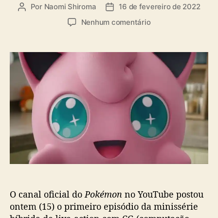
a
Por
Naomi Shiroma
16 de fevereiro de 2022
A
D
s
u
a
e
Nenhum comentário
t
t
m
o
a
P
r
d
o
d
e
k
o
p
é
p
u
m
o
b
o
s
l
n
t
i
g
c
a
a
n
ç
h
ã
a
o
l
i
O canal oficial do
Pokémon
no YouTube postou
v
e
ontem (15) o primeiro episódio da minissérie
-