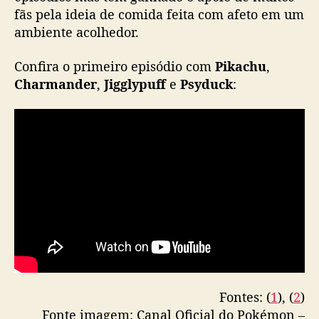
e
fãs pela ideia de comida feita com afeto em um
m
ambiente acolhedor.
e
s
Confira o primeiro episódio com
Pikachu
,
a
Charmander
,
Jigglypuff
e
Psyduck
:
s
Fontes: (
1
), (
2
)
Fonte imagem: Canal Oficial do Pokémon –