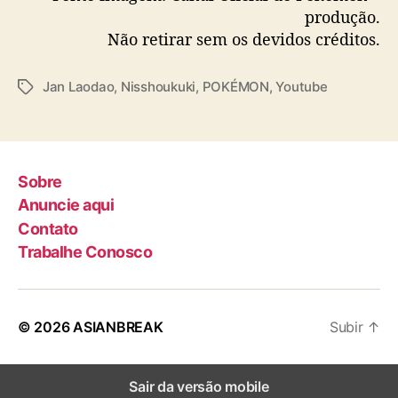
produção.
Não retirar sem os devidos créditos.
Jan Laodao
,
Nisshoukuki
,
POKÉMON
,
Youtube
T
a
g
s
Sobre
Anuncie aqui
Contato
Trabalhe Conosco
© 2026
ASIANBREAK
Subir
↑
Sair da versão mobile