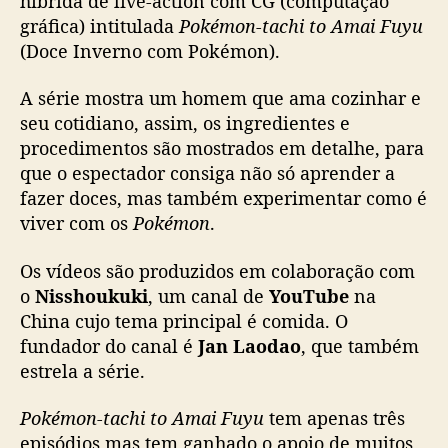
híbrida de live-action com CG (computação
a
gráfica) intitulada
Pokémon-tachi to Amai Fuyu
c
(Doce Inverno com Pokémon).
t
i
A série mostra um homem que ama cozinhar e
o
seu cotidiano, assim, os ingredientes e
n
procedimentos são mostrados em detalhe, para
c
o
que o espectador consiga não só aprender a
m
fazer doces, mas também experimentar como é
C
viver com os
Pokémon
.
G
s
Os vídeos são produzidos em colaboração com
o
o
Nisshoukuki
, um canal de
YouTube
na
b
China cujo tema principal é comida. O
r
fundador do canal é
Jan Laodao
, que também
e
s
estrela a série.
o
b
Pokémon-tachi to Amai Fuyu
tem apenas três
r
episódios mas tem ganhado o apoio de muitos