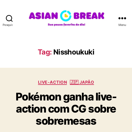
Pesquisar
Menu
A
S
I
A
Tag:
Nisshoukuki
N
B
R
E
C
A
LIVE-ACTION
🇯🇵 JAPÃO
a
K
Pokémon ganha live-
t
e
action com CG sobre
g
o
sobremesas
r
i