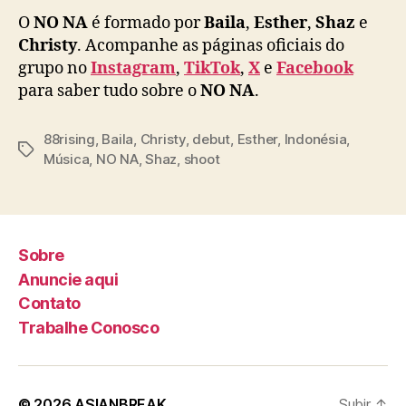
o
O
NO NA
é formado por
Baila
,
Esther
,
Shaz
e
n
Christy
. Acompanhe as páginas oficiais do
é
s
grupo no
Instagram
,
TikTok
,
X
e
Facebook
i
para saber tudo sobre o
NO NA
.
a
88rising
,
Baila
,
Christy
,
debut
,
Esther
,
Indonésia
,
T
Música
,
NO NA
,
Shaz
,
shoot
a
g
s
Sobre
Anuncie aqui
Contato
Trabalhe Conosco
© 2026
ASIANBREAK
Subir
↑