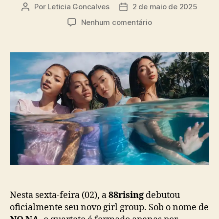
a
Por
Leticia Goncalves
2 de maio de 2025
A
D
s
u
a
e
Nenhum comentário
t
t
m
o
a
N
r
d
O
d
e
N
o
p
A
p
u
:
o
b
8
s
l
8
t
i
r
c
i
a
s
ç
i
ã
n
o
g
l
a
Nesta sexta-feira (02), a
88rising
debutou
n
oficialmente seu novo girl group. Sob o nome de
ç