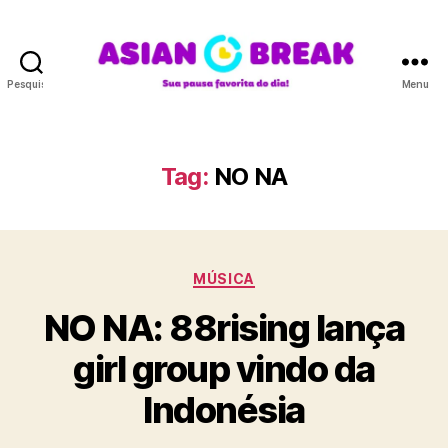
Pesquisar
Menu
A
S
I
A
Tag:
NO NA
N
B
R
E
C
A
MÚSICA
a
K
NO NA: 88rising lança
t
e
girl group vindo da
g
o
Indonésia
r
i