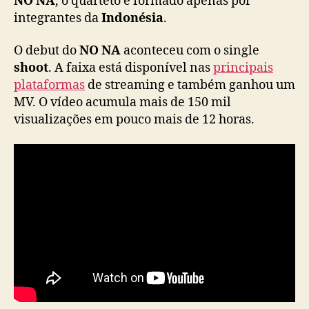
NO NA
, o quarteto é formado apenas por
a
integrantes da
Indonésia
.
g
i
O debut do
NO NA
aconteceu com o single
r
shoot
. A faixa está disponível nas
principais
l
plataformas
de streaming e também ganhou um
g
MV. O vídeo acumula mais de 150 mil
r
o
visualizações em pouco mais de 12 horas.
u
p
v
i
n
d
o
d
a
I
n
d