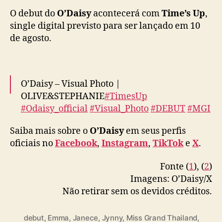
#EMMA
#SUGAR
pic.twitter.com/feORZo5Gfs
e
O debut do
O’Daisy
acontecerá com
Time’s Up
,
b
— O'Daisy_official (@Odaisy_official)
August
single digital previsto para ser lançado em 10
u
t
6, 2024
de agosto.
d
o
O
’
O’Daisy – Visual Photo |
D
OLIVE&STEPHANIE
#TimesUp
a
#Odaisy_official
#Visual_Photo
#DEBUT
#MGI
i
#OLIVE
#STEPHANIE
s
Saiba mais sobre o
O’Daisy
em seus perfis
pic.twitter.com/DcbAZN9Iwb
y
oficiais no
Facebook
,
Instagram
,
TikTok
e
X
.
— O'Daisy_official (@Odaisy_official)
August
Fonte (
1
), (
2
)
5, 2024
Imagens: O’Daisy/X
Não retirar sem os devidos créditos.
debut
,
Emma
,
Janece
,
Jynny
,
Miss Grand Thailand
,