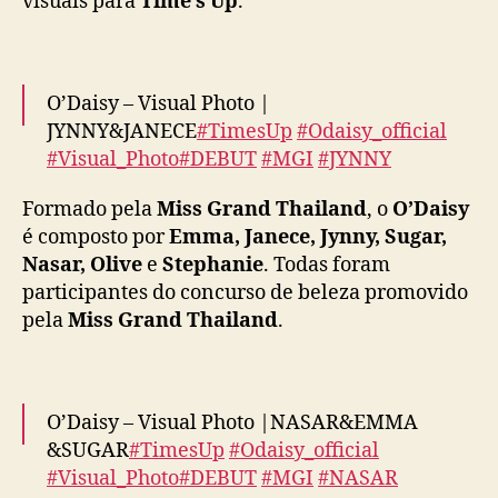
visuais para
Time’s Up
.
a
p
r
i
O’Daisy – Visual Photo |
m
JYNNY&JANECE
#TimesUp
#Odaisy_official
e
#Visual_Photo
#DEBUT
#MGI
#JYNNY
i
#JANECE
pic.twitter.com/PWsMhXDxoH
r
Formado pela
Miss Grand Thailand
, o
O’Daisy
o
— O'Daisy_official (@Odaisy_official)
August
é composto por
Emma, Janece, Jynny, Sugar,
s
v
7, 2024
Nasar, Olive
e
Stephanie
. Todas foram
i
participantes do concurso de beleza promovido
s
pela
Miss Grand Thailand
.
u
a
i
s
O’Daisy – Visual Photo |NASAR&EMMA
d
&SUGAR
#TimesUp
#Odaisy_official
o
#Visual_Photo
#DEBUT
#MGI
#NASAR
d